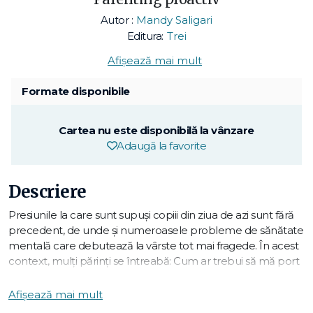
Autor :
Mandy Saligari
Editura:
Trei
Afișează mai mult
Formate disponibile
Cartea nu este disponibilă la vânzare
Adaugă la favorite
Descriere
Presiunile la care sunt supuși copiii din ziua de azi sunt fără
precedent, de unde și numeroasele probleme de sănătate
mentală care debutează la vârste tot mai fragede. În acest
context, mulți părinți se întreabă: Cum ar trebui să mă port
cu copilul meu care dă semne de anxietate, de ADHD, de
anorexie sau de dependență de jocuri video? Cum pot să-l
Afișează mai mult
împiedic să-și facă singur rău? A dezvoltat oare un