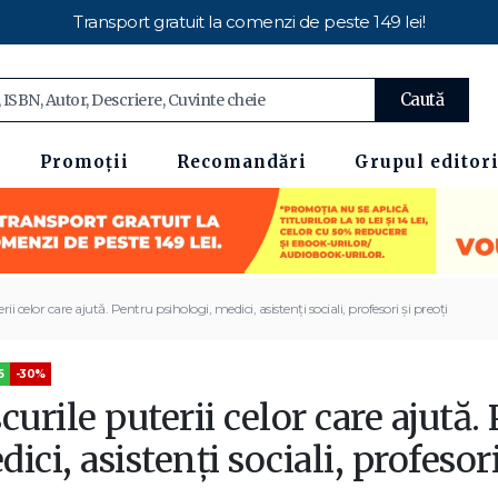
Transport gratuit la comenzi de peste 149 lei!
Caută
Promoții
Recomandări
Grupul editori
rii celor care ajută. Pentru psihologi, medici, asistenți sociali, profesori și preoți
5
-30%
curile puterii celor care ajută.
ici, asistenți sociali, profesori