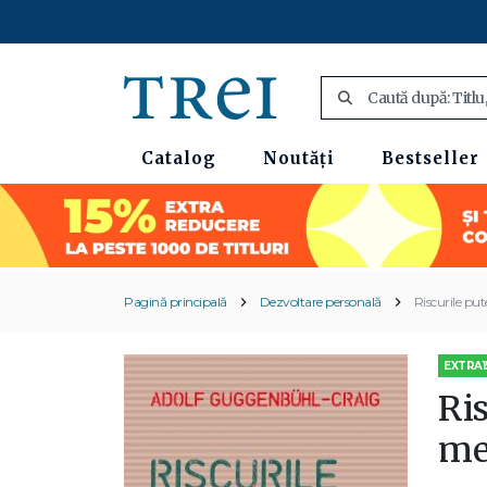
Catalog
Noutăți
Bestseller
Pagină principală
Dezvoltare personală
Riscurile pute
EXTRA1
Ris
med