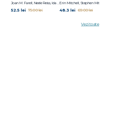
Joan M. Farell, Neele Reiss, Ida A.Show
Erin Mitchell, Stephen Mitchell
Adolf Guggenb
52.5 lei
48.3 lei
34.3 lei
75.00 lei
69.00 lei
49.0
Vezi toate