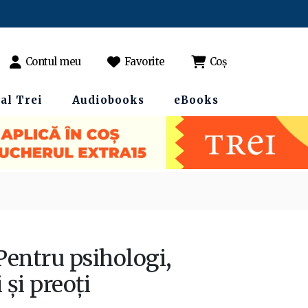
Contul meu
Favorite
Coș
al Trei
Audiobooks
eBooks
 Pentru psihologi,
 și preoți