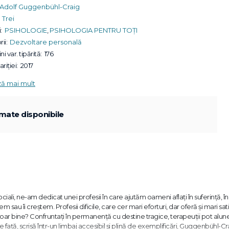
Adolf Guggenbühl-Craig
Trei
:
PSIHOLOGIE
,
PSIHOLOGIA PENTRU TOȚI
ii:
Dezvoltare personală
ni var. tipărită:
176
riției:
2017
ză mai mult
mate disponibile
ciali, ne-am dedicat unei profesii în care ajutăm oameni aflați în suferință, î
em sau îi creștem. Profesii dificile, care cer mari eforturi, dar oferă și mari satis
ar bine? Confruntați în permanență cu destine tragice, terapeuții pot alu
 față, scrisă într-un limbaj accesibil și plină de exemplificări, Guggenbühl-Cr