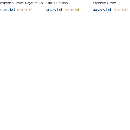
Kenneth S. Pope, Nayeli Y. Chavez-Dueñas, Hector Y. Adames
Erik H. Erikson
Stephen Grosz
5.25 lei
50.15 lei
46.75 lei
65.00 lei
59.00 lei
55.00 lei
terii