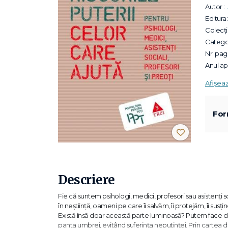
Autor :
Editura:
Colecții
Categor
Nr. pagi
Anul apa
Afișea
For
Descriere
Fie că suntem psihologi, medici, profesori sau asistenți so
în neștiință, oameni pe care îi salvăm, îi protejăm, îi susțin
Există însă doar această parte luminoasă? Putem face do
panta umbrei, evitând suferința neputinței. Prin cartea de