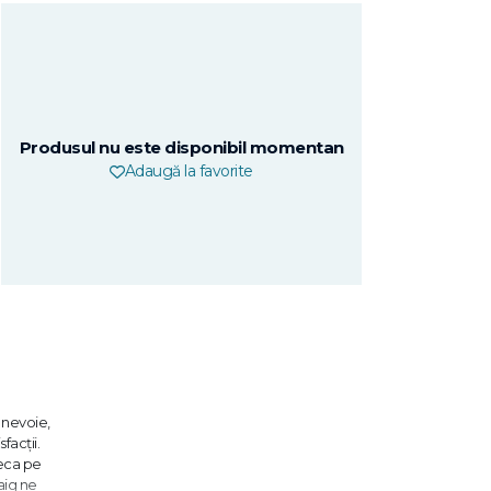
Produsul nu este disponibil momentan
Adaugă la favorite
n nevoie,
facții.
neca pe
aig ne