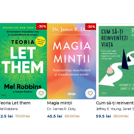
-30%
-30%
Teoria Let them
Magia minții
el Robbins
Dr. James R. Doty
2.5 lei
45.5 lei
59.5 lei
75.00 lei
65.00 lei
85.00 lei