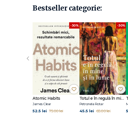
Bestseller categorie:
-30%
-30%
‹
Atomic Habits
Totul e în regulă în mine și în lume
James Clear
Petronela Rotar
M
52.5 lei
45.5 lei
5
75.00 lei
65.00 lei