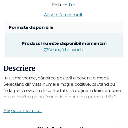
Editura:
Trei
Afișează mai mult
Formate disponibile
Produsul nu este disponibil momentan
Adaugă la favorite
Descriere
În ultima vreme, gândirea pozitivă a devenit o modă.
Selectând din viaţă numai emoţiile pozitive, căutând cu
îndârjire să evităm disconfortul şi să obţinem fericirea, oare
nu ne privăm pe noi înşine de o parte din propriile trăiri?
Suntem fiinţe umane complexe, imperfecte, angelice şi
machiavelice deopotrivă, nu doar nişte măşti cu zâmbetul
Afișează mai mult
pe buze. Reacţionăm adesea cu mânie, cu teamă, ne
îndoim de propriile capacităţi sau recurgem la manipulare,