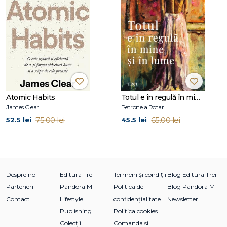
Cuprins:
Introducere. Promisiunea integralităţii
1. Nasul fals al fericirii
2. Apariţia clasei confortabile
3. Ce-i aşa de bine să te simţi rău?
4. Cum te pot submina emoţiile pozitive
5. Dincolo de obsesia pentru mindfulness
Atomic Habits
Totul e în regulă în mine și în lume
6. Efectul Teddy
James Clear
Petronela Rotar
7. Întreaga poveste
75.00 lei
65.00 lei
52.5 lei
45.5 lei
Mulţumiri
Note
Despre noi
Editura Trei
Termeni și condiții
Blog Editura Trei
Parteneri
Pandora M
Politica de
Blog Pandora M
Contact
Lifestyle
confidențialitate
Newsletter
Publishing
Politica cookies
Colecții
Comanda si