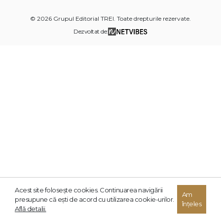
© 2026 Grupul Editorial TREI. Toate drepturile rezervate.
Dezvoltat de:
Acest site foloseşte cookies. Continuarea navigării
Am
presupune că eşti de acord cu utilizarea cookie-urilor.
înțeles
Află detalii.