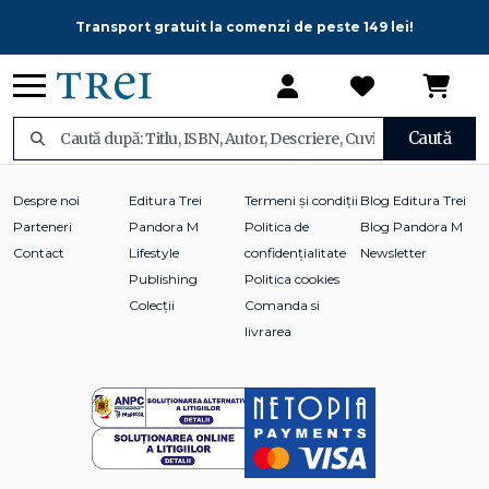
Transport gratuit la comenzi de peste 149 lei!
Caută
Despre noi
Editura Trei
Termeni și condiții
Blog Editura Trei
Parteneri
Pandora M
Politica de
Blog Pandora M
Contact
Lifestyle
confidențialitate
Newsletter
Publishing
Politica cookies
Colecții
Comanda si
livrarea