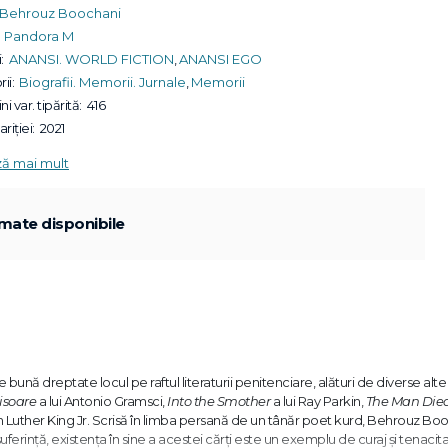
Behrouz Boochani
Pandora M
:
ANANSI. WORLD FICTION
,
ANANSI EGO
ii:
Biografii. Memorii. Jurnale
,
Memorii
ni var. tipărită:
416
riției:
2021
ză mai mult
mate disponibile
 bună dreptate locul pe raftul literaturii penitenciare, alături de diverse alte 
hisoare
a lui Antonio Gramsci,
Into the Smother
a lui Ray Parkin,
The Man Die
in Luther King Jr. Scrisă în limba persană de un tânăr poet kurd, Behrouz Bo
uferință, existența în sine a acestei cărți este un exemplu de curaj și tenacit