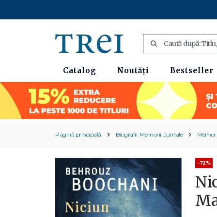
Catalog
Noutăți
Bestseller
Pagină principală
Biografii. Memorii. Jurnale
Memori
-72%
Nic
Ma