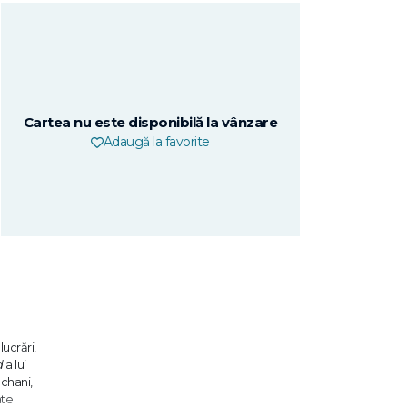
Cartea nu este disponibilă la vânzare
Adaugă la favorite
lucrări,
d
a lui
ochani,
ate