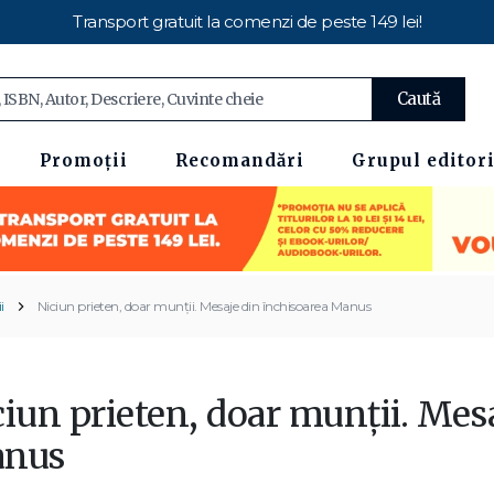
Transport gratuit la comenzi de peste 149 lei!
Caută
Promoții
Recomandări
Grupul editori
i
Niciun prieten, doar munții. Mesaje din închisoarea Manus
iun prieten, doar munții. Mes
nus