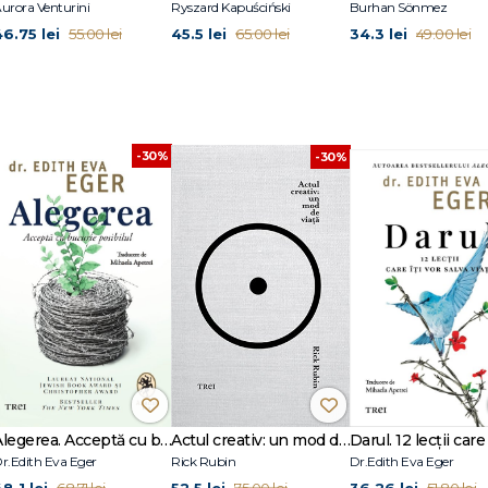
urora Venturini
Ryszard Kapuściński
Burhan Sönmez
anus
a regizoarei Nazanin Sahamizadeh.
46.75 lei
45.5 lei
34.3 lei
55.00 lei
65.00 lei
49.00 lei
-30%
-30%
Alegerea. Acceptă cu bucurie posibilul
Actul creativ: un mod de viață
r.Edith Eva Eger
Rick Rubin
Dr.Edith Eva Eger
8.1 lei
52.5 lei
36.26 lei