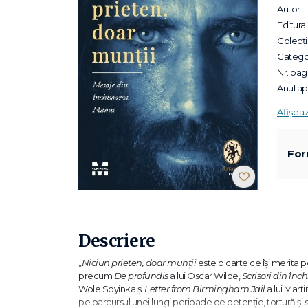
Autor :
Editura:
Colecții
Categor
Nr. pagi
Anul apa
Afișea
For
Descriere
„
Niciun prieten, doar munții
este o carte ce își merita pe
precum
De profundis
a lui Oscar Wilde,
Scrisori din înc
Wole Soyinka și
Letter from Birmingham Jail
a lui Mart
pe parcursul unei lungi perioade de detenție, tortură și s