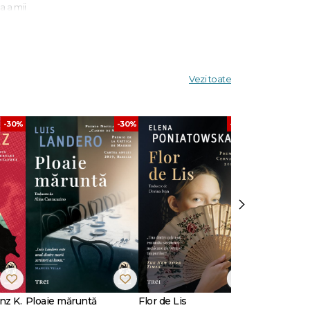
a a mii
ui ar
Vezi toate
i lui să
ochani
-30%
-30%
-30%
atât pe
Boochani
n
ieten –
›
 de
oochani
stralia
nalism
ublică
 Sydney
nz K.
Ploaie măruntă
Flor de Lis
Scriu Iliada
e Tell