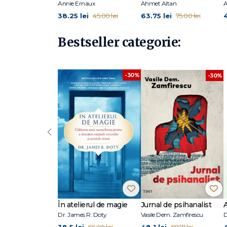
Annie Ernaux
Ahmet Altan
A
Us the Time
(2017) și consultant pentru piesa de teatru
M
38.25 lei
63.75 lei
45.00 lei
75.00 lei
Bestseller categorie:
-30%
-30%
‹
În atelierul de magie
Jurnal de psihanalist
Dr. James R. Doty
Vasile Dem. Zamfirescu
D
38.5 lei
48.1 lei
4