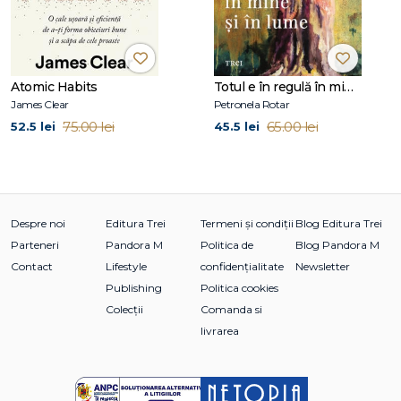
Atomic Habits
Totul e în regulă în mine și în lume
James Clear
Petronela Rotar
75.00 lei
65.00 lei
52.5 lei
45.5 lei
Despre noi
Editura Trei
Termeni și condiții
Blog Editura Trei
Parteneri
Pandora M
Politica de
Blog Pandora M
Contact
Lifestyle
confidențialitate
Newsletter
Publishing
Politica cookies
Colecții
Comanda si
livrarea