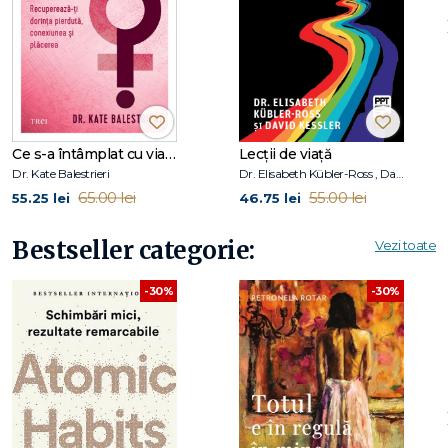
Ce s-a întâmplat cu viața mea sexuală?
Lecții de viață
Dr. Kate Balestrieri
Dr. Elisabeth Kübler-Ross , David Kessler
65.00 lei
55.00 lei
55.25 lei
46.75 lei
Bestseller categorie:
Vezi toate
-30%
-30%