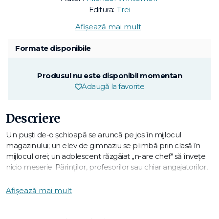
Editura:
Trei
Afișează mai mult
Formate disponibile
Produsul nu este disponibil momentan
Adaugă la favorite
Descriere
Un puști de-o șchioapă se aruncă pe jos în mijlocul
magazinului; un elev de gimnaziu se plimbă prin clasă în
mijlocul orei; un adolescent răzgâiat „n-are chef" să învețe
nicio meserie. Părinților, profesorilor sau chiar angajatorilor,
peisajul le este deja familiar. Cum se face că acești copii au
ajuns să-i joace pe degete pe adulți și să nu mai respecte
Afișează mai mult
nicio autoritate? Michael Winterhoff, psihiatru de copii,
explică în ce fel abdicarea de la reperele educaționale