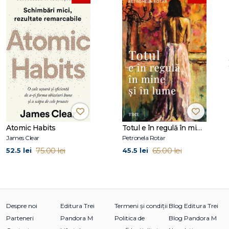
Capitolul 2. Ce se întâmplă cu copiii noştri. Despre
brioşe şi despre teme pentru acasă nefăcute
Copiii la putere! Copiii la putere?
Sara
Despre relaţiile normale cu copiii şi dezvoltarea normală a
acestora
Cum percepe un copil lumea: concepţii asupra lumii
Claudia
Nu este un caz izolat
Atomic Habits
Totul e în regulă în mine și în lume
Imperiul contraatacă
James Clear
Petronela Rotar
De la sănătos la patologic: De ce dezbaterile actuale
75.00 lei
65.00 lei
52.5 lei
45.5 lei
pornesc de la premise eronate
Interviu cu o persoană direct afectată de situaţie: cum
percep profesorii şcoala în ziua de azi
Philipp
Alte cazuri din practica mea
Despre noi
Editura Trei
Termeni și condiții
Blog Editura Trei
Parteneri
Pandora M
Politica de
Blog Pandora M
Capitolul 3. De ce psihicul joacă un rol atât de important