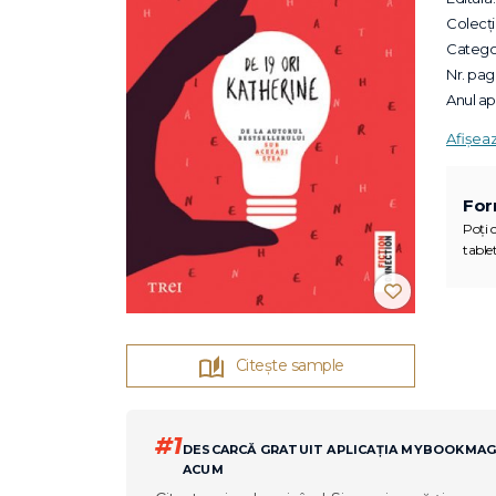
Colecții
Categor
Nr. pagi
Anul apa
Afișea
For
Poți c
tablet
Citește sample
#1
DESCARCĂ GRATUIT APLICAȚIA MYBOOKMA
ACUM