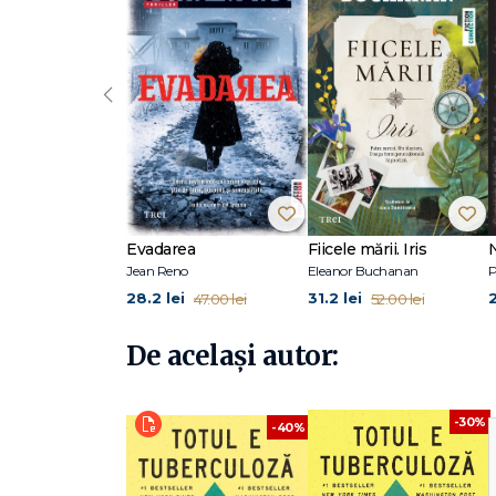
„Katherine I a fost fiica meditatorului meu, Krazy Keith şi,
după două minute şi treizeci de secunde, mi-a dat papuci
două minute şi treizeci de secunde să fi fost cea mai im
‹
John Green s-a născut la 24 august 1977. Cărţile sale au f
vândute titluri al publicaţiei New York Times.
Foarte activ şi pe platformele virtuale, John Green a cre
accesat pe YouTube de peste 30 de milioane de fani Nerdf
Printz Award şi Los Angeles Times Book Prize. De acelaşi 
Evadarea
Fiicele mării. Iris
Jean Reno
Eleanor Buchanan
P
28.2 lei
31.2 lei
47.00 lei
52.00 lei
De același autor:
-30%
-40%