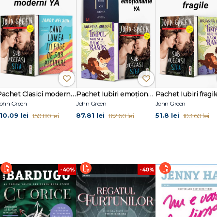
Pachet Clasici moderni YA
Pachet Iubiri emoționante YA
Pachet Iubiri fragil
ohn Green
John Green
John Green
110.09 lei
87.81 lei
51.8 lei
150.80 lei
162.60 lei
103.60 lei
-40%
-40%