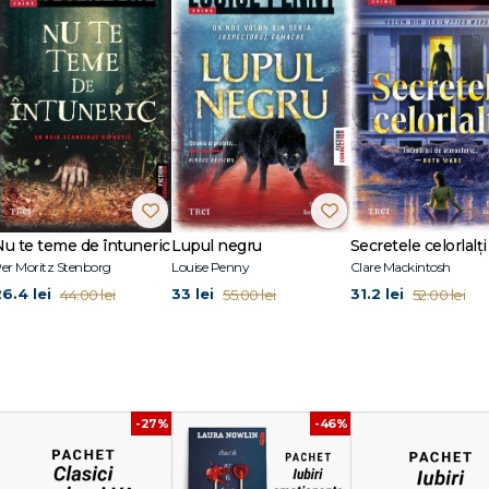
 într-o seară la mine acasă, mi-a cerut să fiu prietenul ei, şi eu am acceptat, ia
i, ceea ce la început a părut amuzant, dar acum, privind în urmă, e posibil
portantă perioadă din viaţa mea."
ost publicate în peste douăzeci de limbi şi figurează constant în topul celor 
at, împreună cu fratele său, Brotherhood 2.0, cel mai popular proiect video 
ighter din întreaga lume. De 19 ori Katherine a fost nominalizată la Michae
autor, la Editura Trei au apărut: Sub aceeaşi stea şi Căutând-o pe Alaska.
Nu te teme de întuneric
Lupul negru
Secretele celorlalți
er Moritz Stenborg
Louise Penny
Clare Mackintosh
26.4 lei
33 lei
31.2 lei
44.00 lei
55.00 lei
52.00 lei
-27%
-46%