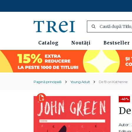
Catalog
Noutăți
Bestseller
Pagină principală
Young Adult
De 19 ori Katherine
-40%
De
Autor :
Editura: