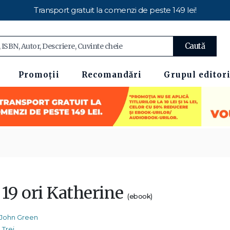
Transport gratuit la comenzi de peste 149 lei!
Caută
Promoții
Recomandări
Grupul editori
 19 ori Katherine
(ebook)
John Green
Trei