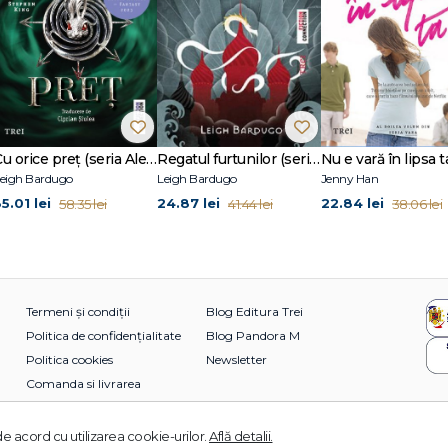
Cu orice preț (seria Alex Stern, vol. 2)
Regatul furtunilor (seria Grisha, vol. 2)
eigh Bardugo
Leigh Bardugo
Jenny Han
5.01 lei
24.87 lei
22.84 lei
58.35 lei
41.44 lei
38.06 lei
Termeni și condiții
Blog Editura Trei
Politica de confidențialitate
Blog Pandora M
Politica cookies
Newsletter
Comanda si livrarea
e acord cu utilizarea cookie-urilor.
Află detalii.