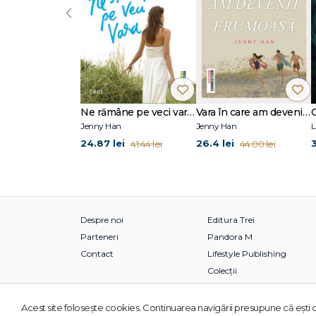
‹
Ne rămâne pe veci vara (seria Vara, vol. 3)
Vara în care am devenit frumoasă (seria Vara, vol. 1)
Jenny Han
Jenny Han
L
24.87 lei
26.4 lei
3
41.44 lei
44.00 lei
Despre noi
Editura Trei
Parteneri
Pandora M
Contact
Lifestyle Publishing
Colecții
Acest site foloseşte cookies. Continuarea navigării presupune că eşti d
© 2026 Grupul Editorial TREI. Toate drepturile rezervate.