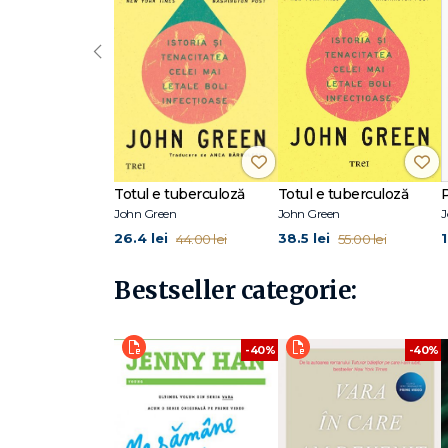
‹
Totul e tuberculoză
Totul e tuberculoză
John Green
John Green
J
26.4 lei
38.5 lei
44.00 lei
55.00 lei
Bestseller categorie:
-40%
-40%