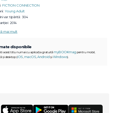
:
FICTION CONNECTION
ii:
Young Adult
ni var. tipărită:
304
riției:
2014
ză mai mult
mate disponibile
myBOOKmag
iti acest titlu numai cu aplicația gratuită
pentru mobil,
iOS
macOS
Android
Windows
ă și desktop (
,
,
și
).
G