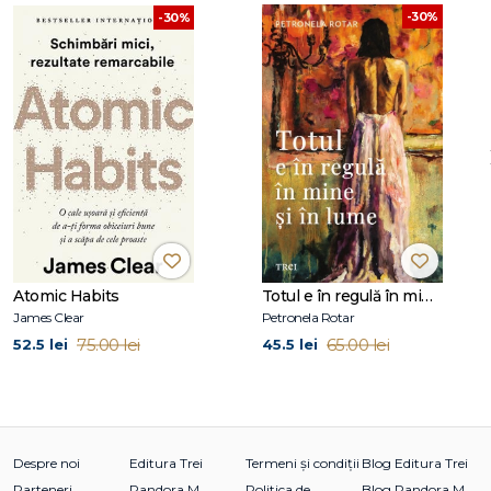
-30%
-30%
Atomic Habits
Totul e în regulă în mine și în lume
James Clear
Petronela Rotar
75.00 lei
65.00 lei
52.5 lei
45.5 lei
Despre noi
Editura Trei
Termeni și condiții
Blog Editura Trei
Parteneri
Pandora M
Politica de
Blog Pandora M