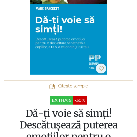
Citește sample
EXTRA15
-30%
Dă-ți voie să simți!
Descătușează puterea
emoțiilor pentru o