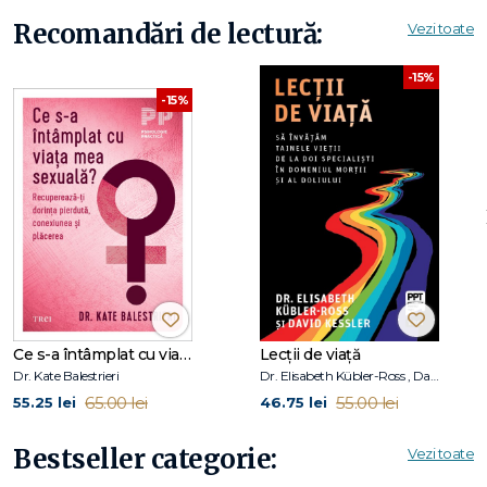
Recomandări de lectură:
Vezi toate
-15%
-15%
Ce s-a întâmplat cu viața mea sexuală?
Lecții de viață
Dr. Kate Balestrieri
Dr. Elisabeth Kübler-Ross , David Kessler
65.00 lei
55.00 lei
55.25 lei
46.75 lei
Bestseller categorie:
Vezi toate