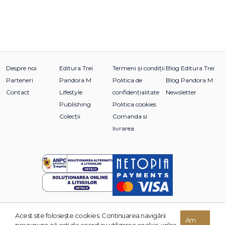
Despre noi
Editura Trei
Termeni și condiții
Blog Editura Trei
Parteneri
Pandora M
Politica de
Blog Pandora M
Contact
Lifestyle
confidențialitate
Newsletter
Publishing
Politica cookies
Colecții
Comanda si
livrarea
Acest site foloseşte cookies. Continuarea navigării
© 2026 Grupul Editorial TREI. Toate drepturile rezervate.
Am
presupune că eşti de acord cu utilizarea cookie-urilor.