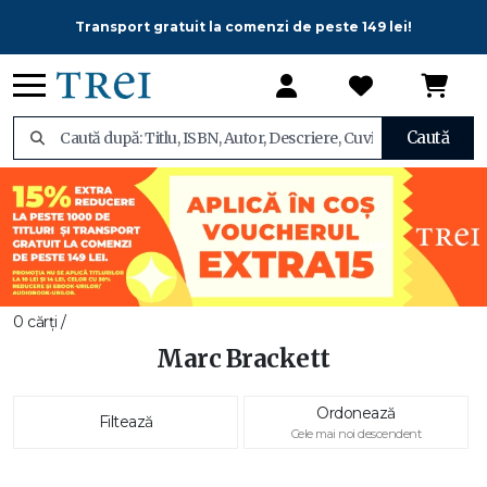
Transport gratuit la comenzi de peste 149 lei!
Caută
0 cărți /
Marc Brackett
Ordonează
Filtează
Cele mai noi descendent