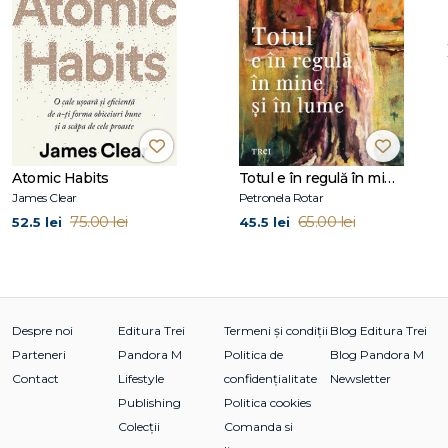
III. Conceptul Sinelui in budismul Zen
IV. Koanul
V. Cele cinci grade (Go-i)
Psihanaliza şi budismul Zen de Erich Fromm
I. Criza spirituală de azi şi rolul psihanalizei
II. Valori şi ţeluri in concepţiile psihanalitice ale lui Freud
III. Natura stării de bine — evoluţia psihică a omului
Atomic Habits
Totul e în regulă în mine și în lume
IV. Natura conştientului, a refulării şi a de-refulării
James Clear
Petronela Rotar
V. Principiile budismului Zen
75.00 lei
65.00 lei
52.5 lei
45.5 lei
VI. De-refulare şi iluminare
Condiţia umană şi budismul Zen de Richard de Martino
Despre noi
Editura Trei
Termeni și condiții
Blog Editura Trei
Parteneri
Pandora M
Politica de
Blog Pandora M
Contact
Lifestyle
confidențialitate
Newsletter
Publishing
Politica cookies
Colecții
Comanda si