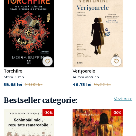
Richard J. De Martino
Erich Fromm
(1900-1980), filosof şi psihanalist, este autor al
cărţilor
Arta de a fi
(2012) şi
A avea sau a fi?
(2013), apărute
la Editura Trei.
D.T. Suzuki
(1870-1966) a fost profesor de budism la
Universitatea Otani din Kyoto şi autor al mai multor cărţi
despre Zen şi cultura orientală, care au contribuit la
deschiderea Occidentului către acestea.
Richard J. De Martino
(1922-2013) a fost discipol şi asistent
al profesorului Suzuki la câteva universităţi prestigioase,
Torchfire
Verișoarele
ulterior profesor de religie la Universitatea Temple.
Moira Buffini
Aurora Venturini
69.00 lei
55.00 lei
58.65 lei
46.75 lei
Cuprins:
Bestseller categorie:
Vezi toate
Cuvânt-înainte
de Erich Fromm
-30%
-30%
Prelegeri despre budismul Zen de D.T. Suzuki
I. Est şi Vest
II. Inconştientul in budismul Zen