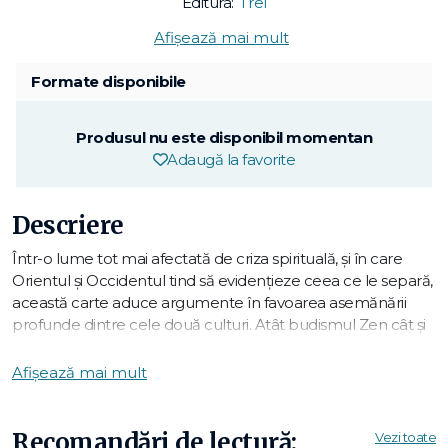
Editura:
Trei
Afișează mai mult
Formate disponibile
Produsul nu este disponibil momentan
Adaugă la favorite
Descriere
Într-o lume tot mai afectată de criza spirituală, şi în care
Orientul şi Occidentul tind să evidenţieze ceea ce le separă,
această carte aduce argumente în favoarea asemănării
profunde dintre cele două culturi. Atât budismul Zen cât şi
psihanaliza sunt deopotrivă teorii ale naturii umane şi
metode de vindecare. Ambele ne dau de înţeles că omul
Afișează mai mult
este mai mult decât ceea ce vedem, mai mult decât ceea
ce ştie despre el însuşi. Cum putem atinge acea fiinţare
completă? Fiecare îşi prezintă propria soluţie, iar
Recomandări de lectură:
Vezi toate