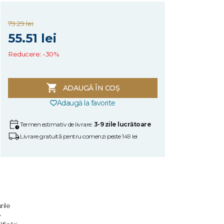
79.29 lei
55.51 lei
Reducere: -30%
ADAUGĂ ÎN COȘ
Adaugă la favorite
Termen estimativ de livrare:
3-9 zile lucrătoare
Livrare gratuită pentru comenzi peste 149 lei
rile
e