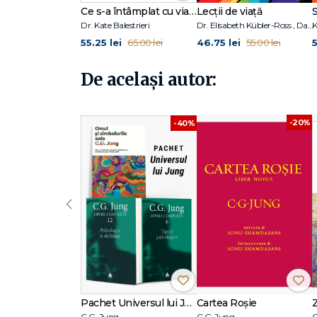
reprezentările religioase ocupă o poziţie centrală.
Ce s-a întâmplat cu viața mea sexuală?
Lecții de viață
Vasile Dem. Zamfirescu
Dr. Kate Balestrieri
Dr. Elisabeth Kübler-Ross , David Kessler
55.25 lei
46.75 lei
5
65.00 lei
55.00 lei
CUPRINS
Cuvânt înainte
De același autor:
I Eul
II Umbra
-20%
-40%
III Syzygy: animus şi anima
IV Sinele
V Cristos, un simbol al Sinelui
VI Sub semnul peştilor
VII Profeţia lui Nostradamus
VIII Despre semnificaţia istorică a peştelui
‹
IX Ambivalenţa simbolului peştelui
X Peştele în alchimie
1. Meduza
2. Peştele
3. Simbolul cathar al peştelui
Pachet Universul lui Jung
Cartea Roșie
XI Interpretarea alchimică a peştelui
C.G. Jung
C.G. Jung
C