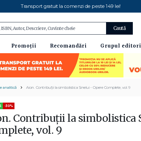
Transport gratuit la comenzi de peste 149 lei!
Caută
Promoții
Recomandări
Grupul editori
e analitică
Aion. Contribuţii la simbolistica Sinelui - Opere Complete, vol. 9
5
-30%
n. Contribuţii la simbolistica
mplete, vol. 9