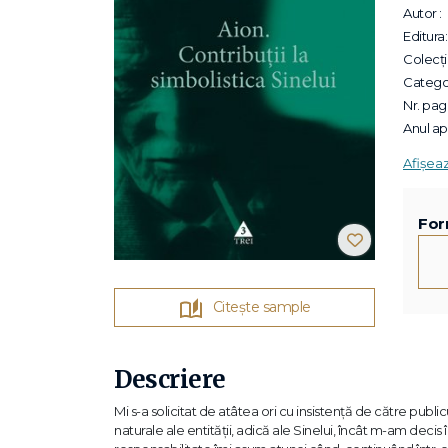
Autor :
Editura:
Colecții
Categor
Nr. pagi
Anul apa
Afișea
For
Citește sample
Descriere
Mi s-a solicitat de atâtea ori cu insistenţă de către publicu
naturale ale entităţii, adică ale Sinelui, încât m-am decis