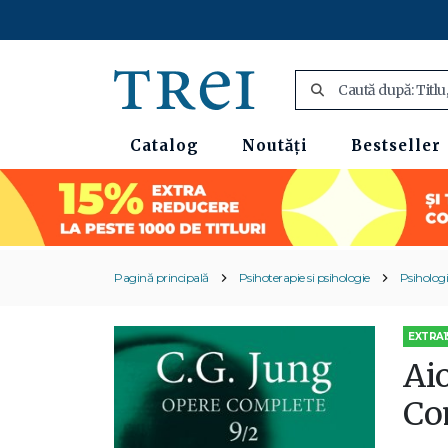
Catalog
Noutăți
Bestseller
Pagină principală
Psihoterapie si psihologie
Psihologi
EXTRA1
Aio
Co