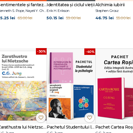
Sentimentele și fanteziile sexuale ale terapeuților
Identitatea și ciclul vieții
Alchimia iubirii
Kenneth S. Pope, Nayeli Y. Chavez-Dueñas, Hector Y. Adames
Erik H. Erikson
Stephen Grosz
5.25 lei
50.15 lei
46.75 lei
65.00 lei
59.00 lei
55.00 lei
-30%
-40%
Zarathustra lui Nietzsche
Pachetul Studentului la psihologie
.G. Jung
C.G. Jung
C.G. Jung