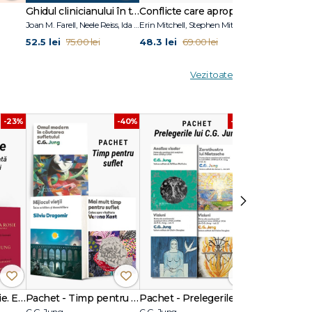
Ghidul clinicianului în terapia schemelor
Conflicte care apropie
Joan M. Farell, Neele Reiss, Ida A.Show
Erin Mitchell, Stephen Mitchell
Adolf Guggenb
52.5 lei
48.3 lei
34.3 lei
75.00 lei
69.00 lei
49.0
Vezi toate
-23%
-40%
-40%
›
Pachet Cartea Roșie. Ediția integrală ilustrată + ediția fără ilustrații
Pachet - Timp pentru suflet
Pachet - Prelegerile lui C.G. Jung
C.G. Jung
C.G. Jung
C.G. Jung