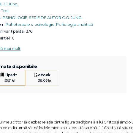
C.G. Jung
Trei
:
PSIHOLOGIE
,
SERIE DE AUTOR C.G. JUNG
ii:
Psihoterapie si psihologie
,
Psihologie analitică
ni var. tipărită:
376
riției:
0
ză mai mult
mate disponibile
Tipărit
eBook
55.51 lei
38.06 lei
l meu cititor să dezbat relaţia dintre figura tradiţională a lui Cristos şi simbolu
 în cele din urmă să mă îndeletnicesc cu această sarcină. […] Cred şi că ştiu c