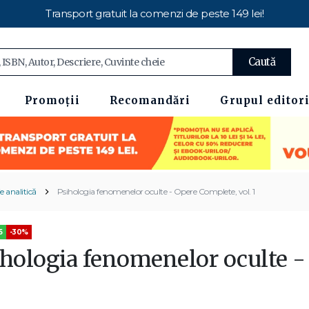
Transport gratuit la comenzi de peste 149 lei!
Caută
Promoții
Recomandări
Grupul editori
e analitică
Psihologia fenomenelor oculte - Opere Complete, vol. 1
5
-30%
ihologia fenomenelor oculte -