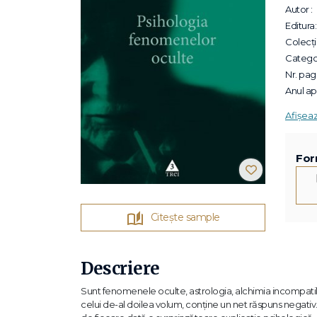
Autor :
Editura:
Colecții
Categor
Nr. pagi
Anul apa
Afișea
For
Citește sample
Descriere
Sunt fenomenele oculte, astrologia, alchimia incompatibil
celui de-al doilea volum, conţine un net răspuns negativ. 