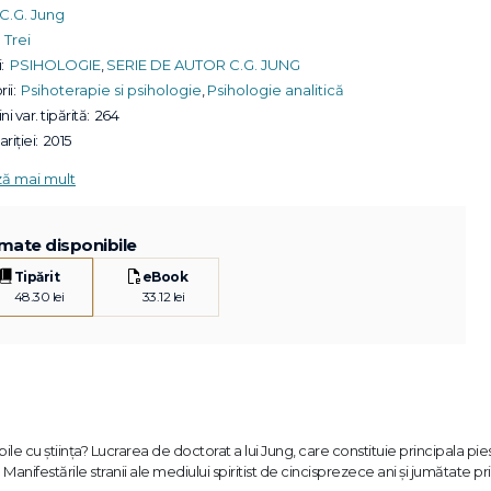
C.G. Jung
Trei
:
PSIHOLOGIE
,
SERIE DE AUTOR C.G. JUNG
ii:
Psihoterapie si psihologie
,
Psihologie analitică
ni var. tipărită:
264
riției:
2015
ză mai mult
mate disponibile
Tipărit
eBook
48.30 lei
33.12 lei
e cu ştiinţa? Lucrarea de doctorat a lui Jung, care constituie principala pie
Manifestările stranii ale mediului spiritist de cincisprezece ani şi jumătate p