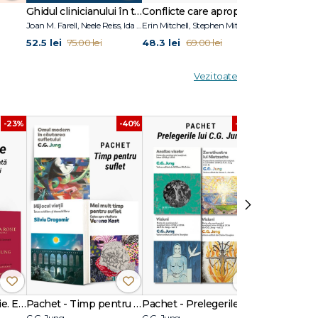
Ghidul clinicianului în terapia schemelor
Conflicte care apropie
Joan M. Farell, Neele Reiss, Ida A.Show
Erin Mitchell, Stephen Mitchell
Adolf Guggenb
52.5 lei
48.3 lei
34.3 lei
75.00 lei
69.00 lei
49.0
Vezi toate
-23%
-40%
-40%
›
Pachet Cartea Roșie. Ediția integrală ilustrată + ediția fără ilustrații
Pachet - Timp pentru suflet
Pachet - Prelegerile lui C.G. Jung
C.G. Jung
C.G. Jung
C.G. Jung