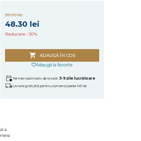
69.00 lei
48.30 lei
Reducere: -30%
ADAUGĂ ÎN COȘ
Adaugă la favorite
Termen estimativ de livrare:
3-9 zile lucrătoare
Livrare gratuită pentru comenzi peste 149 lei
să a
rimesc