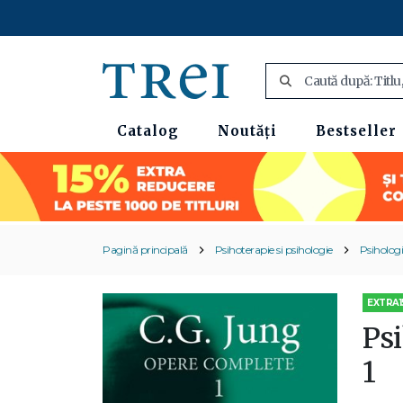
Catalog
Noutăți
Bestseller
Pagină principală
Psihoterapie si psihologie
Psihologi
EXTRA1
Ps
1