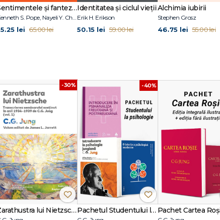
Sentimentele și fanteziile sexuale ale terapeuților
Identitatea și ciclul vieții
Alchimia iubirii
Kenneth S. Pope, Nayeli Y. Chavez-Dueñas, Hector Y. Adames
Erik H. Erikson
Stephen Grosz
5.25 lei
50.15 lei
46.75 lei
65.00 lei
59.00 lei
55.00 lei
-30%
-40%
 psihice
Zarathustra lui Nietzsche
Pachetul Studentului la psihologie
.G. Jung
C.G. Jung
C.G. Jung