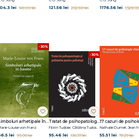
104.3 lei
121.56 lei
1176.56 lei
149.00 lei
202.60 lei
1,528.00
ii
-30%
-30%
Simboluri arhetipale în basme
Tratat de psihopatologie şi psihiatrie pentru psihologi
arie-Louise von Franz
Florin Tudose, Cătălina Tudose, Letiţia Dobranici
66.5 lei
95.46 lei
55.51 lei
95.00 lei
136.37 lei
79.29 lei