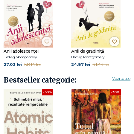
Hedvig Montgomery,
psihoterapeut de familie cu peste
două decenii de experiență clinică, este autoarea seriei
Parentingul magic
și ține seminarii de educație parentală în
cadrul organizației Famlab.
Editura Trei a publicat deja primele trei cărți din această
serie, considerată noua biblie de parenting din țările
Anii adolescenței.
Anii de grădiniță
nordice.
Hedvig Montgomery
Hedvig Montgomery
58.14 lei
41.44 lei
27.03 lei
24.87 lei
Seria Parentingul magic a autoarei norvegiene Hedvig
Montgomery include următoarele 5 titluri:
Bestseller categorie:
Vezi toate
1.
Parentingul magic
(Trei, 2018)
-30%
-30%
2.
Timpul miracolelor
: 0–2 ani (Trei, 2019)
3.
Anii de grădință
: 2–6 ani (Trei, 2020)
4.
Primii ani de școală
: 6–13 ani (Trei, 2021)
5.
Vremea adolescenței: peste 13 ani
(în curs de apariție la Ed.
Trei)
CUPRINS