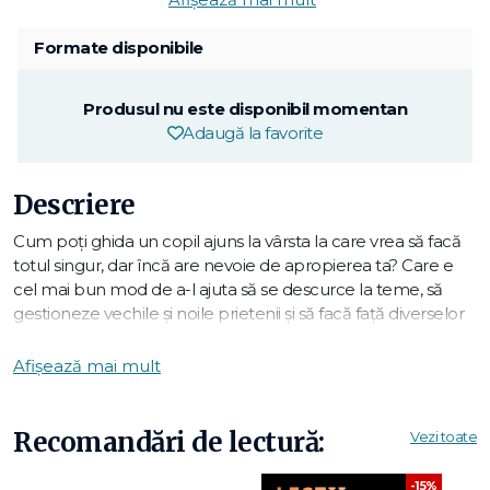
Formate disponibile
Produsul nu este disponibil momentan
Adaugă la favorite
Descriere
Cum poți ghida un copil ajuns la vârsta la care vrea să facă
totul singur, dar încă are nevoie de apropierea ta? Care e
cel mai bun mod de a-l ajuta să se descurce la teme, să
gestioneze vechile și noile prietenii și să facă față diverselor
provocări din viața școlară, precum bullyingul sau teama de
a vorbi liber în fața clasei? În fine, indiferent că ai mai mulți
Afișează mai mult
copii sau poate chiar un școlar cu nevoi speci­ale, cum îi ajuți
să-și con­troleze emoțiile care stau să explodeze, acum că
se apropie pubertatea? Volumul de față îi ajută pe părinții
Recomandări de lectură:
Vezi toate
copiilor de ciclu primar și gimnaziu să le ofere un mediu
sigur în care să-și poată încerca forțele și să se cunoască
-15%