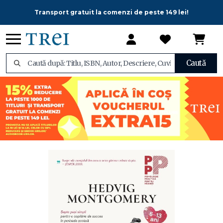
Transport gratuit la comenzi de peste 149 lei!
Caută