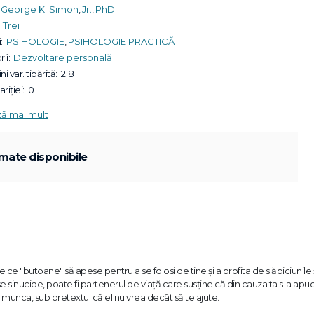
George K. Simon
,
Jr.
,
PhD
Trei
:
PSIHOLOGIE
,
PSIHOLOGIE PRACTICĂ
ii:
Dezvoltare personală
ni var. tipărită:
218
riției:
0
ză mai mult
mate disponibile
e ce "butoane" să apese pentru a se folosi de tine și a profita de slăbiciunile 
e sinucide, poate fi partenerul de viață care susține că din cauza ta s-a apu
 munca, sub pretextul că el nu vrea decât să te ajute.