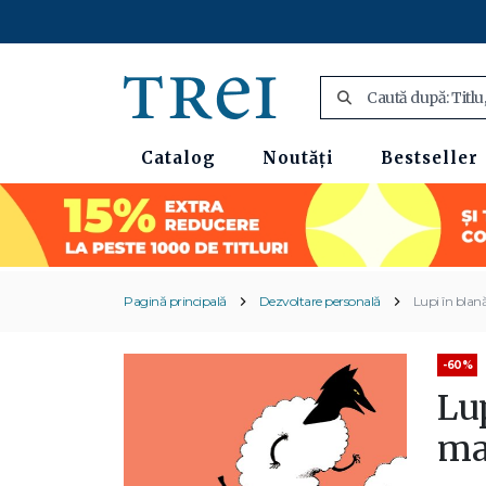
Catalog
Noutăți
Bestseller
Pagină principală
Dezvoltare personală
Lupi în blan
-60%
Lup
ma