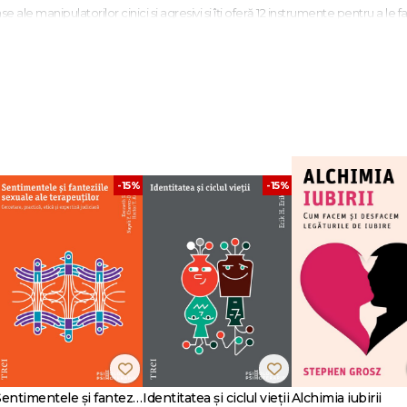
e ale manipulatorilor cinici și agresivi și îți oferă 12 instrumente pentru a le f
izat în manipulare și tulburări de personalitate, este speaker, coach, compoz
-15%
-15%
oare
i
Sentimentele și fanteziile sexuale ale terapeuților
Identitatea și ciclul vieții
Alchimia iubirii