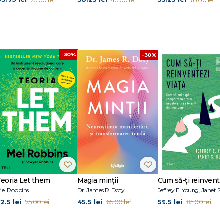
-30%
-30%
Teoria Let them
Magia minții
el Robbins
Dr. James R. Doty
2.5 lei
45.5 lei
59.5 lei
75.00 lei
65.00 lei
85.00 lei