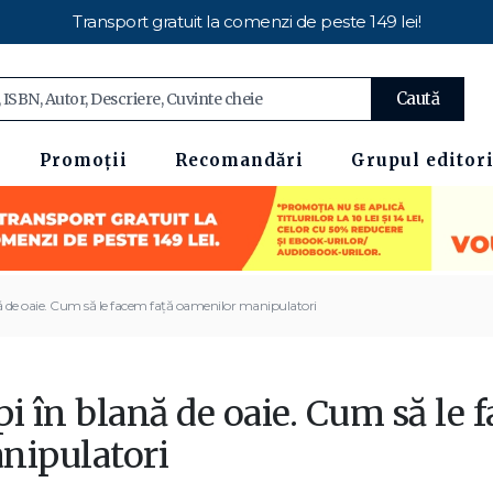
Transport gratuit la comenzi de peste 149 lei!
Caută
Promoții
Recomandări
Grupul editori
ă de oaie. Cum să le facem față oamenilor manipulatori
i în blană de oaie. Cum să le
nipulatori