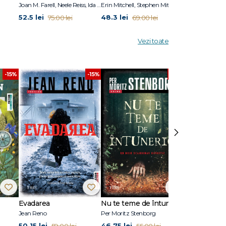
Joan M. Farell, Neele Reiss, Ida A.Show
Erin Mitchell, Stephen Mitchell
Adolf Guggenb
52.5 lei
48.3 lei
34.3 lei
75.00 lei
69.00 lei
49.0
Vezi toate
-15%
-15%
-15%
›
Evadarea
Nu te teme de întuneric
Ultimul răsăr
Jean Reno
Per Moritz Stenborg
Anna Todd
50.15 lei
46.75 lei
50.15 lei
59.00 lei
55.00 lei
59.