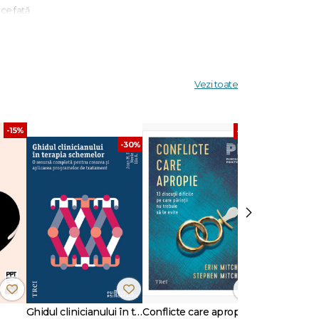
ace față
itor și
Vezi toate
-15%
-30%
-30%
›
Ghidul clinicianului în terapia schemelor
Conflicte care apropie