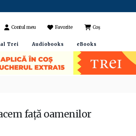
Contul meu
Favorite
Coș
al Trei
Audiobooks
eBooks
 facem față oamenilor