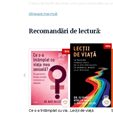
Cartea de față îți deschide ochii asupra strategiilor ascuns
cu fermitate și siguranță de sine.
Afișează mai mult
George K. Simon, Jr., PhD
, psiholog american special
moderatorul emisiunii radio "Character Matters".
Recomandări de lectură:
Cuprins
-15%
Prefață
Nota autorului la ediția revizuită
-15%
Partea I. Înțelegerea personalităților manipulat
Introducere. Agresivitatea ascunsă — esența manipulări
‹
Capitolul 1. Personalitățile agresive și ascuns‑agresive
Capitolul 2. Hotărârea neclintită de a ieși învingător
Capitolul 3. Cursa dezlănțuită pentru putere
Capitolul 4. Înclinația către amăgire și seducție
Capitolul 5. Lovitura sub centură
Capitolul 6. Conștiința morală deficitară
Capitolul 7. Relații abuzive, manipulatoare
Capitolul 8. Copilul manipulator
Ce s-a întâmplat cu viața mea sexuală?
Lecții de viață