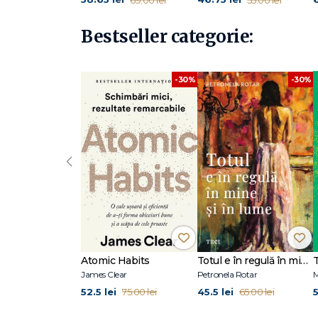
Bestseller categorie:
-30%
-30%
‹
Atomic Habits
Totul e în regulă în mine și în lume
James Clear
Petronela Rotar
M
52.5 lei
45.5 lei
5
75.00 lei
65.00 lei