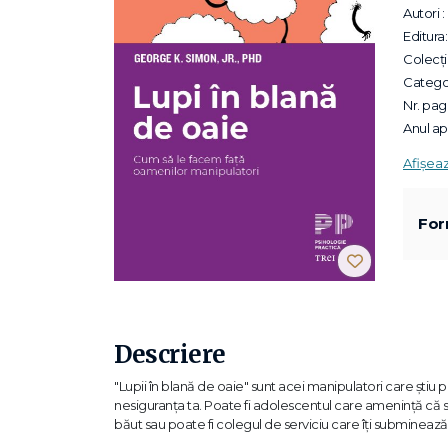
Autori :
Editura:
Colecții
Categor
Nr. pagi
Anul apa
Afișea
For
Descriere
"Lupii în blană de oaie" sunt acei manipulatori care știu p
nesiguranța ta. Poate fi adolescentul care amenință că s
băut sau poate fi colegul de serviciu care îți subminează