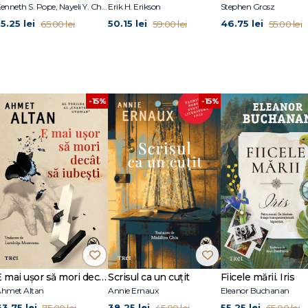
Kenneth S. Pope, Nayeli Y. Chavez-Dueñas, Hector Y. Adames
Erik H. Erikson
Stephen Grosz
nt manipulatorilor
5.25 lei
50.15 lei
46.75 lei
65.00 lei
59.00 lei
55.00 lei
ontrol
isivă
-15%
-15%
E mai ușor să mori decât să iubești (seria Cvartetul Otoman, vol.3)
Scrisul ca un cuțit
Fiicele mării. Iris
hmet Altan
Annie Ernaux
Eleanor Buchanan
63.75 lei
38.25 lei
55.25 lei
75.00 lei
45.00 lei
65.00 lei