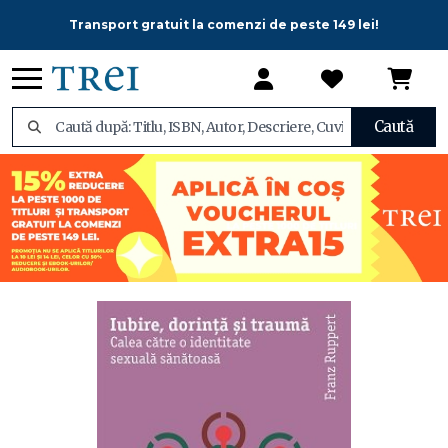
Transport gratuit la comenzi de peste 149 lei!
Caută