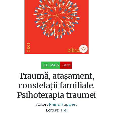
EXTRA15
-30%
Traumă, ataşament,
constelaţii familiale.
Psihoterapia traumei
Autor :
Franz Ruppert
Editura:
Trei