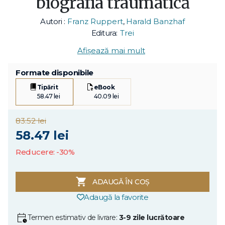
biografia traumatică
Autori :
Franz Ruppert
,
Harald Banzhaf
Editura:
Trei
Afișează mai mult
Formate disponibile
Tipărit
eBook
58.47 lei
40.09 lei
83.52 lei
58.47 lei
Reducere: -30%
ADAUGĂ ÎN COȘ
Adaugă la favorite
Termen estimativ de livrare:
3-9 zile lucrătoare