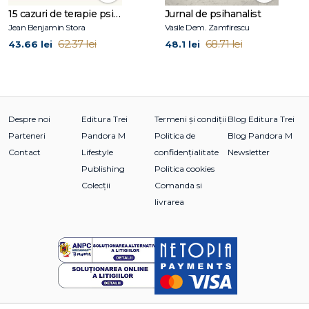
15 cazuri de terapie psihosomatică
Jurnal de psihanalist
Jean Benjamin Stora
Vasile Dem. Zamfirescu
Cuprins
62.37 lei
68.71 lei
43.66 lei
48.1 lei
Prefață
Corpul meu, trauma mea, eul meu, din perspectiva teoriei
și terapiei traumei psihice orientate către identitate (TTPOI)
Despre noi
Editura Trei
Termeni și condiții
Blog Editura Trei
(Franz Ruppert)
Parteneri
Pandora M
Politica de
Blog Pandora M
Trauma: o cheie pentru înțelegerea suferinței fizice (Harald
Contact
Lifestyle
confidențialitate
Newsletter
Banzhaf)
Publishing
Politica cookies
Inima mea, iubirea mea, trauma mea (Dagmar Strauss)
Colecții
Comanda si
Alimentația, sistemul digestiv și trauma (Evelyn Hähnel)
livrarea
Constipația severă (Beate Herrmann)
Când traumele afectează rinichii (Ingrid Perg)
Respirația mea, plămânii mei, trauma mea (Patrizia
Manukian)
Ochii mei, trauma mea, eul meu (Aurora Wolf)
Durerile cronice — consecințe ale traumei (Annemarie
Denk)