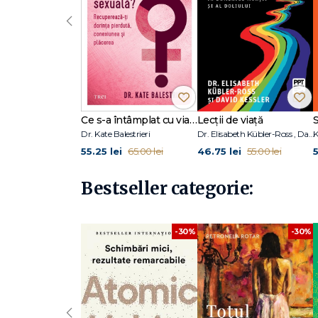
‹
Ce s-a întâmplat cu viața mea sexuală?
Lecții de viață
Dr. Kate Balestrieri
Dr. Elisabeth Kübler-Ross , David Kessler
55.25 lei
46.75 lei
5
65.00 lei
55.00 lei
Bestseller categorie:
-30%
-30%
‹