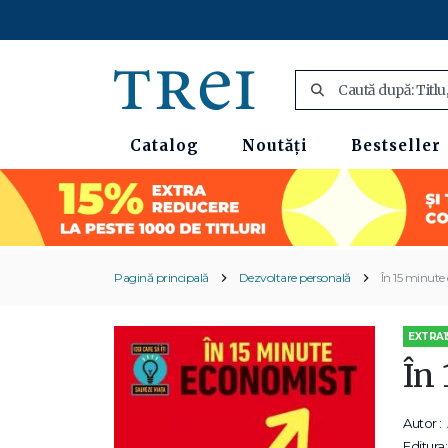
Catalog
Noutăți
Bestseller
Pagină principală
Dezvoltare personală
În 15 minute
EXTRA1
În
Autor :
Editura: