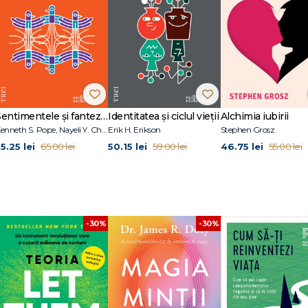
Sentimentele și fanteziile sexuale ale terapeuților
Identitatea și ciclul vieții
Alchimia iubirii
Kenneth S. Pope, Nayeli Y. Chavez-Dueñas, Hector Y. Adames
Erik H. Erikson
Stephen Grosz
5.25 lei
50.15 lei
46.75 lei
65.00 lei
59.00 lei
55.00 lei
-30%
-30%