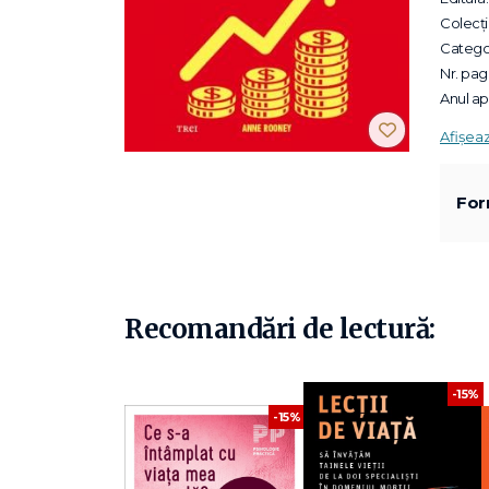
Colecții
Categor
Nr. pagi
Anul apa
Afișea
For
Recomandări de lectură:
-15%
-15%