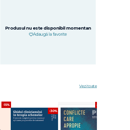
Produsul nu este disponibil momentan
Adaugă la favorite
Vezi toate
-15%
-30%
-30%