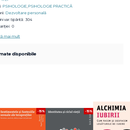
:
PSIHOLOGIE
,
PSIHOLOGIE PRACTICĂ
ii:
Dezvoltare personală
ni var. tipărită:
304
riției:
0
ză mai mult
mate disponibile
-15%
-15%