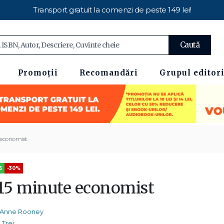
Transport gratuit la comenzi de peste 149 lei!
Caută
Promoții
Recomandări
Grupul editori
 economist
5
-30%
 15 minute economist
Anne Rooney
Trei