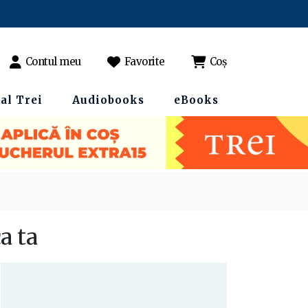
Contul meu
Favorite
Coș
al Trei
Audiobooks
eBooks
a ta