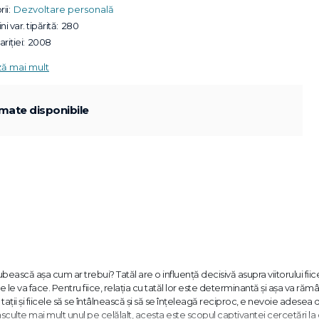
ii:
Dezvoltare personală
ni var. tipărită:
280
riției:
2008
ză mai mult
mate disponibile
iubească aşa cum ar trebui? Tatăl are o influenţă decisivă asupra viitorului fiicei
e le va face. Pentru fiice, relaţia cu tatăl lor este determinantă şi aşa va rămâ
aţii şi fiicele să se întâlnească şi să se înţeleagă reciproc, e nevoie adesea 
asculte mai mult unul pe celălalt, acesta este scopul captivantei cercetări la