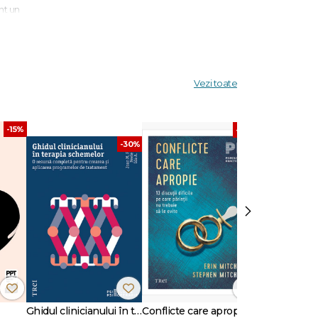
nt un
a că
is. A mai
Vezi toate
-15%
-30%
-30%
›
Ghidul clinicianului în terapia schemelor
Conflicte care apropie