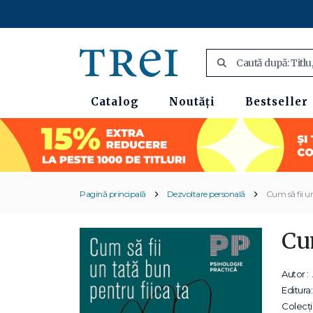
Catalog
Noutăți
Bestseller
Pagină principală
Dezvoltare personală
Cum să fii un
Cum
Autor :
Editura:
Colecții