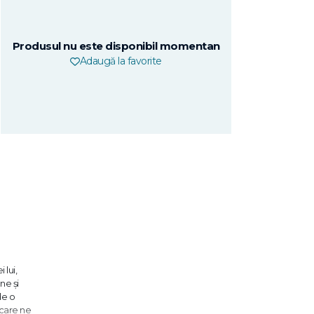
Produsul nu este disponibil momentan
Adaugă la favorite
 lui,
ne şi
de o
 care ne