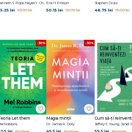
Kenneth S. Pope, Nayeli Y. Chavez-Dueñas, Hector Y. Adames
Erik H. Erikson
Stephen Grosz
bine în pielea lor
5.25 lei
50.15 lei
46.75 lei
65.00 lei
59.00 lei
55.00 lei
-30%
-30%
Teoria Let them
Magia minții
el Robbins
Dr. James R. Doty
2.5 lei
45.5 lei
59.5 lei
75.00 lei
65.00 lei
85.00 lei