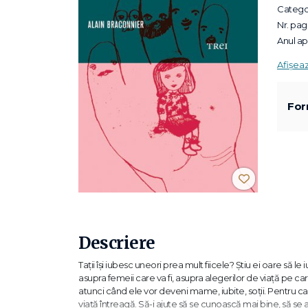
Categor
Nr. pagi
Anul apa
Afișea
For
Descriere
Taţii îşi iubesc uneori prea mult fiicele? Ştiu ei oare să le 
asupra femeii care va fi, asupra alegerilor de viaţă pe car
atunci când ele vor deveni mame, iubite, soţii. Pentru ca t
viaţă întreagă. Să-i ajute să se cunoască mai bine, să se 