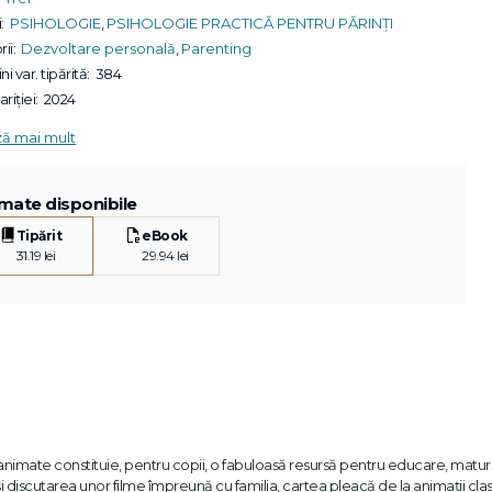
:
PSIHOLOGIE
,
PSIHOLOGIE PRACTICĂ PENTRU PĂRINȚI
ii:
Dezvoltare personală
,
Parenting
ni var. tipărită:
384
riției:
2024
ză mai mult
mate disponibile
Tipărit
eBook
31.19 lei
29.94 lei
nimate constituie, pentru copii, o fabuloasă resursă pentru educare, maturi
 discutarea unor filme împreună cu familia, cartea pleacă de la animații cla