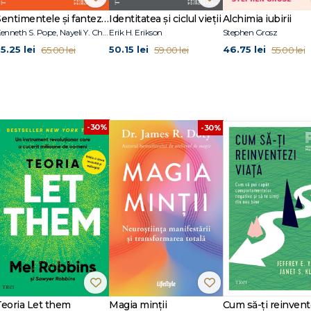
Sentimentele și fanteziile sexuale ale terapeuților
Identitatea și ciclul vieții
Alchimia iubirii
pii eficace în familie
Kenneth S. Pope, Nayeli Y. Chavez-Dueñas, Hector Y. Adames
Erik H. Erikson
Stephen Grosz
5.25 lei
50.15 lei
46.75 lei
65.00 lei
59.00 lei
55.00 lei
cut împreună
-30%
-30%
cum să profităm de aportul lor
Teoria Let them
Magia minții