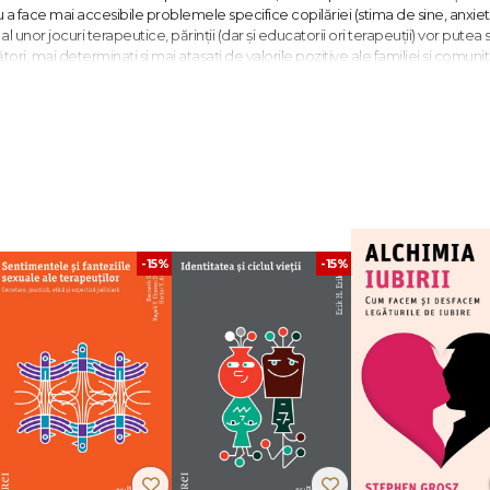
ru a face mai accesibile problemele specifice copilăriei (stima de sine, anxie
l unor jocuri terapeutice, părinții (dar și educatorii ori terapeuții) vor putea s
ri, mai determinați și mai atașați de valorile pozitive ale familiei și comunită
ogie, consiliază copii și adulți, dar animă și ateliere de cinematerapie în
-15%
-15%
CINEMATERAPIA
e