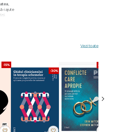
tatea,
ă-i ajute
ții.
Vezi toate
-15%
-30%
-30%
›