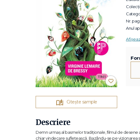
Colecții
Categor
Nr. pagi
Anul apa
Afișea
For
Citește sample
Descriere
Demn urmaș al basmelor tradiționale, filmul de desene a
chiar vindecare sufletească. Bazându-se pe vizionarea și