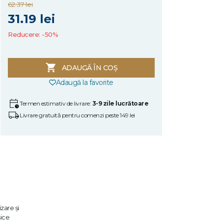
62.37 lei
31.19 lei
Reducere: -50%
ADAUGĂ ÎN COȘ
Adaugă la favorite
Termen estimativ de livrare:
3-9 zile lucrătoare
Livrare gratuită pentru comenzi peste 149 lei
zare și
sice