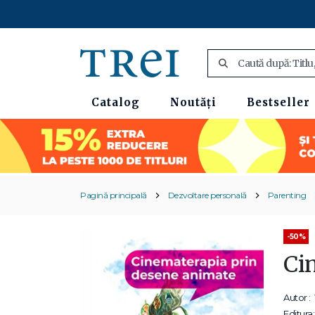
Catalog
Noutăți
Bestseller
Pagină principală
Dezvoltare personală
Parenting
-50%
Ci
Autor :
Editura: