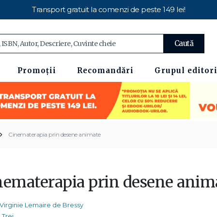
Transport gratuit la comenzi de peste 149 lei!
Caută
Promoții
Recomandări
Grupul editori
Cinematerapia prin desene animate
nematerapia prin desene anim
Virginie Lemaire de Bressy
Trei