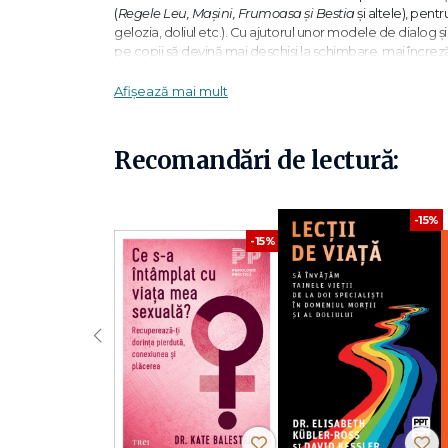
(
Regele Leu, Mașini, Frumoasa și Bestia
și altele), pent
gelozia, doliul etc.). Cu ajutorul unor modele de dialog și a
pe copii să devină mai deschiși la schimbare, mai încrezăto
Afișează mai mult
Virginie Lemaire de Bressy
, coach și doctor în psihol
departamentul Alpilor Maritimi din Franța.
Recomandări de lectură:
Cuprins
-15%
-15%
Introducere
PARTEA ÎNTÂI: A FOST ODATĂ CA NICIODATĂ… 
I. Cinematerapia
1. În ce moduri filmul ne poate influenţa viaţa?
‹
2. Filmele și basmele, două instrumente complementar
II. Desenele animate: basmele noastre moderne
1. Când au apărut desenele animate
2. Moștenirea basmelor
3. Particularităţile basmului animat