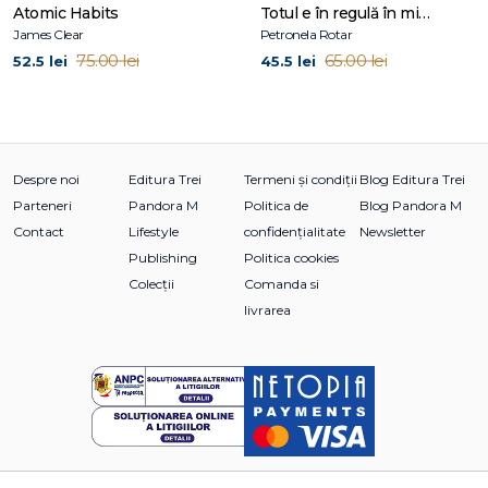
Atomic Habits
Totul e în regulă în mine și în lume
James Clear
Petronela Rotar
75.00 lei
65.00 lei
52.5 lei
45.5 lei
Despre noi
Editura Trei
Termeni și condiții
Blog Editura Trei
Parteneri
Pandora M
Politica de
Blog Pandora M
Contact
Lifestyle
confidențialitate
Newsletter
Publishing
Politica cookies
Colecții
Comanda si
livrarea