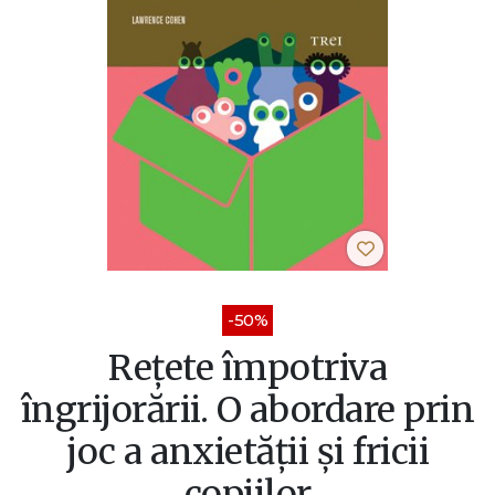
-50%
Reţete împotriva
îngrijorării. O abordare prin
joc a anxietăţii şi fricii
copiilor