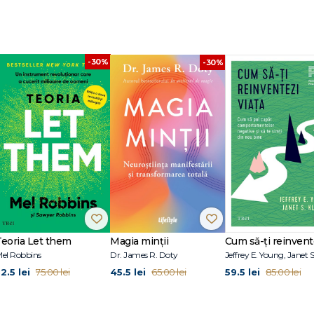
dezvoltare în devafoarea
-30%
-30%
Teoria Let them
Magia minții
el Robbins
Dr. James R. Doty
2.5 lei
45.5 lei
59.5 lei
75.00 lei
65.00 lei
85.00 lei