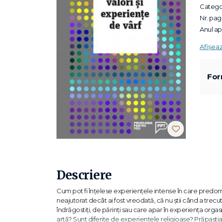
Categor
Nr. pagi
Anul apa
Afișea
For
Descriere
Cum pot fi înțelese experiențele intense în care predomi
neajutorat decât ai fost vreodată, că nu știi când a trecut
îndrăgostiți, de părinți sau care apar în experiența orga
artă? Sunt diferite de experiențele religioase? Prăpastia