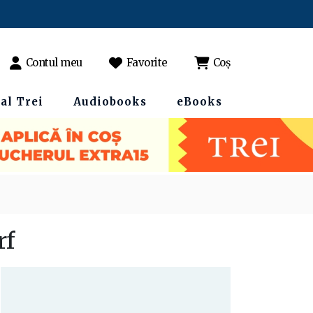
Contul meu
Favorite
Coș
al Trei
Audiobooks
eBooks
rf