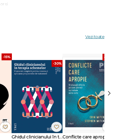
or și
nd
la
ia
Vezi toate
-15%
-30%
ente,
-30%
itate,
›
ează
le de
Ghidul clinicianului în terapia schemelor
Conflicte care apropie