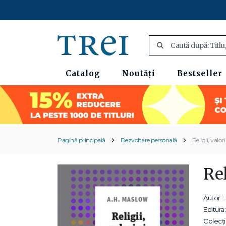
Catalog
Noutăți
Bestseller
Pagină principală
Dezvoltare personală
Religii, valor
Rel
Autor :
Editura:
Colecții