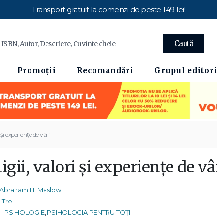
Transport gratuit la comenzi de peste 149 lei!
Caută
Promoții
Recomandări
Grupul editori
i și experiențe de vârf
igii, valori și experiențe de vâ
Abraham H. Maslow
Trei
:
PSIHOLOGIE
,
PSIHOLOGIA PENTRU TOȚI