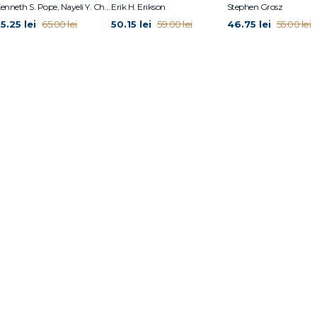
Kenneth S. Pope, Nayeli Y. Chavez-Dueñas, Hector Y. Adames
Erik H. Erikson
Stephen Grosz
5.25 lei
50.15 lei
46.75 lei
65.00 lei
59.00 lei
55.00 lei
anscendentă"
transcendente
omului
ârf
experienţele de vârf?