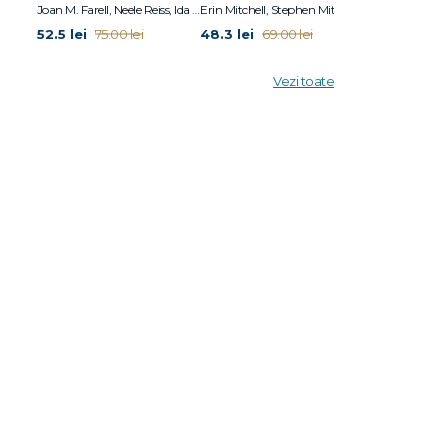
Joan M. Farell, Neele Reiss, Ida A.Show
Erin Mitchell, Stephen Mitchell
Adolf Guggenb
52.5 lei
48.3 lei
34.3 lei
75.00 lei
69.00 lei
49.0
Vezi toate