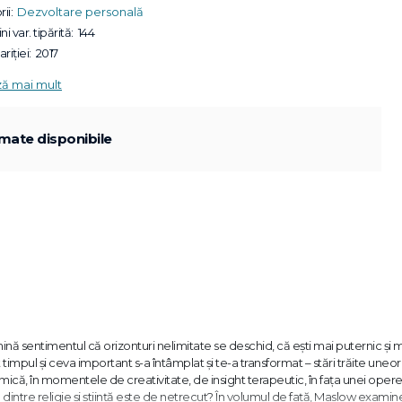
ii:
Dezvoltare personală
ni var. tipărită:
144
riției:
2017
ză mai mult
mate disponibile
nă sentimentul că orizonturi nelimitate se deschid, că ești mai puternic și 
 timpul și ceva important s-a întâmplat și te-a transformat – stări trăite uneor
smică, în momentele de creativitate, de insight terapeutic, în fața unei oper
 dintre religie și știință este de netrecut? În volumul de față, Maslow exami