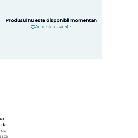
Produsul nu este disponibil momentan
Adaugă la favorite
mai
i de
e de
nează