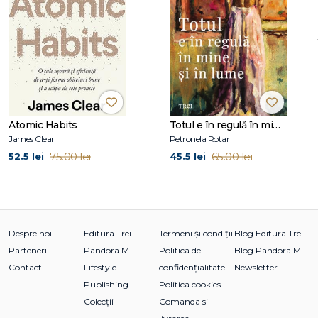
Heinrich: Viața după muncă
Cindy: Concediere și incertitudine în dragoste
Reflecții despre muncă
Sănătate
Geoffrey: Boală în familie
Ayesha: Menopauză, inutilitate și relații de familie
Ben: Cancer și rolul de tată singur
Atomic Habits
Totul e în regulă în mine și în lume
Reflecții despre sănătate
James Clear
Petronela Rotar
75.00 lei
65.00 lei
52.5 lei
45.5 lei
Identitate
Sara: Fuga de la Raqqa la Berlin
Owen: Acceptarea propriei identități sexuale
KT: Dincolo de binar
Reflecții asupra identității
Despre noi
Editura Trei
Termeni și condiții
Blog Editura Trei
Parteneri
Pandora M
Politica de
Blog Pandora M
Concluzie
Contact
Lifestyle
confidențialitate
Newsletter
Cei 8 piloni ai puterii interioare pentru vremea schimbării
Publishing
Politica cookies
Colecții
Comanda si
Anexă: dezvoltarea pe parcursul vieții