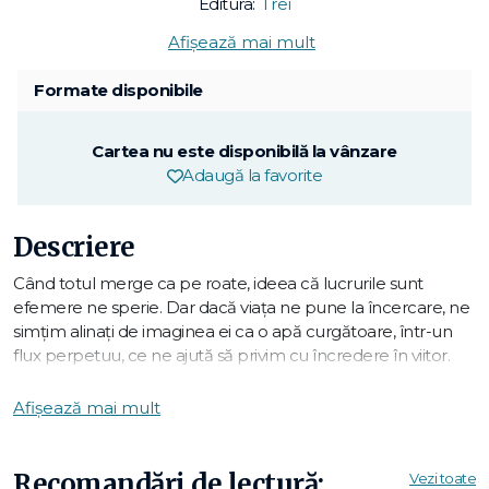
Editura:
Trei
Afișează mai mult
Formate disponibile
Cartea nu este disponibilă la vânzare
Adaugă la favorite
Descriere
Când totul merge ca pe roate, ideea că lucrurile sunt
efemere ne sperie. Dar dacă viața ne pune la încercare, ne
simțim alinați de imaginea ei ca o apă curgătoare, într-un
flux perpetuu, ce ne ajută să privim cu încredere în viitor.
Cele cinci teme pe care e structurată această carte -
Afișează mai mult
familie, iubire, carieră, sănătate și identitate – reunesc
aspectele esențiale ale vieții unei persoane, cele în care ni
se cere o continuă adaptare. Ce faci când ai de ales între
Recomandări de lectură:
Vezi toate