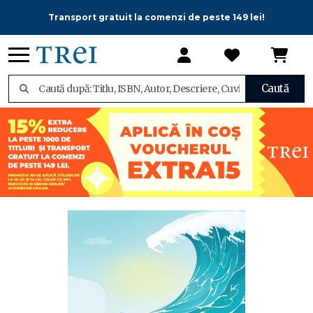
Transport gratuit la comenzi de peste 149 lei!
Caută