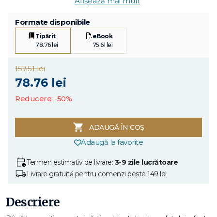
Afișează mai mult
Formate disponibile
Tipărit
eBook
78.76 lei
75.61 lei
157.51 lei
78.76 lei
Reducere: -50%
ADAUGĂ ÎN COȘ
Adaugă la favorite
Termen estimativ de livrare:
3-9 zile lucrătoare
Livrare gratuită pentru comenzi peste 149 lei
Descriere