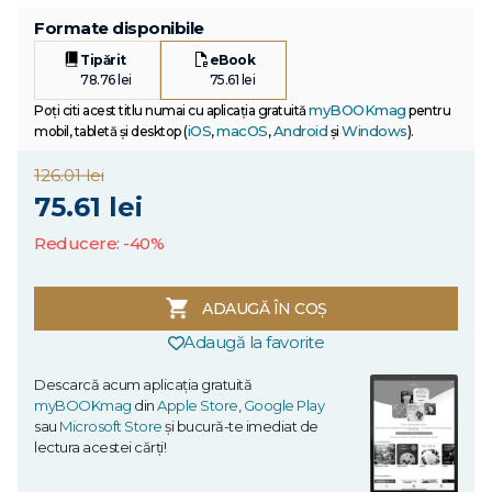
Formate disponibile
Tipărit
eBook
78.76 lei
75.61 lei
myBOOKmag
Poți citi acest titlu numai cu aplicația gratuită
pentru
iOS
macOS
Android
Windows
mobil, tabletă și desktop (
,
,
și
).
126.01 lei
75.61 lei
Reducere: -40%
ADAUGĂ ÎN COȘ
Adaugă la favorite
Descarcă acum aplicația gratuită
myBOOKmag
din
Apple Store
,
Google Play
sau
Microsoft Store
și bucură-te imediat de
lectura acestei cărți!