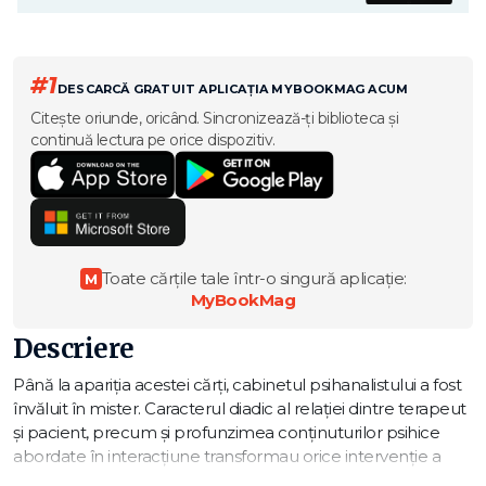
#1
DESCARCĂ GRATUIT APLICAȚIA MYBOOKMAG ACUM
Citește oriunde, oricând. Sincronizează-ți biblioteca și
continuă lectura pe orice dispozitiv.
Toate cărțile tale într-o singură aplicație:
M
MyBookMag
Descriere
Până la apariția acestei cărți, cabinetul psihanalistului a fost
învăluit în mister. Caracterul diadic al relației dintre terapeut
și pacient, precum și profunzimea conținuturilor psihice
abordate în interacțiune transformau orice intervenție a
unui terț observator într-un factor perturbator. Cerința