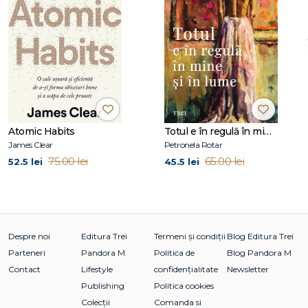
Atomic Habits
Totul e în regulă în mine și în lume
James Clear
Petronela Rotar
75.00 lei
65.00 lei
52.5 lei
45.5 lei
Despre noi
Editura Trei
Termeni și condiții
Blog Editura Trei
Parteneri
Pandora M
Politica de
Blog Pandora M
Contact
Lifestyle
confidențialitate
Newsletter
Publishing
Politica cookies
Colecții
Comanda si