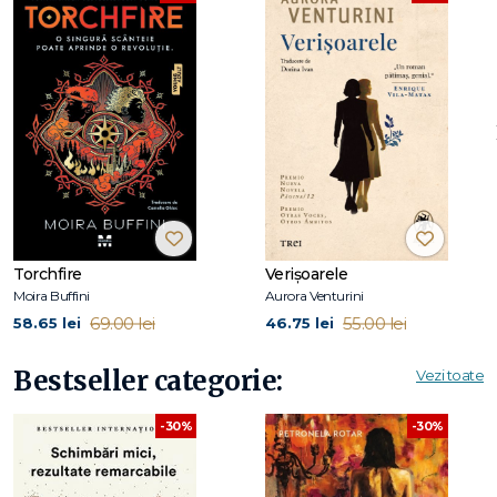
3 Chiar dacă rolul ţi se potriveşte, nu e obligatoriu să-l adopţi
4 Ne cunoaştem de undeva? Atracţii fatale la serviciu
5 Management de jos în sus — angajaţii preiau controlul
6 ?efi dificili şi labili — cum să-ţi păstrezi calmul
7 Managementul de sus în jos — parentajul la firmă
8 Cultura organizaţională — eşti în locul potrivit?
Torchfire
Verișoarele
Moira Buffini
Aurora Venturini
69.00 lei
55.00 lei
58.65 lei
46.75 lei
Bestseller categorie:
Vezi toate
-30%
-30%