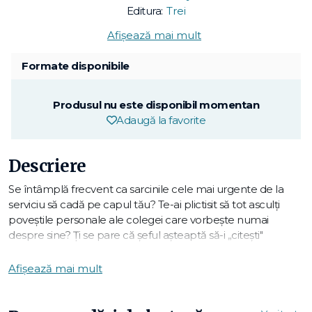
Editura:
Trei
Afișează mai mult
Formate disponibile
Produsul nu este disponibil momentan
Adaugă la favorite
Descriere
Se întâmplă frecvent ca sarcinile cele mai urgente de la
serviciu să cadă pe capul tău? Te-ai plictisit să tot asculţi
poveştile personale ale colegei care vorbeşte numai
despre sine? Ţi se pare că șeful aşteaptă să-i „citeşti"
gândurile? Dacă te întorci zilnic stresat şi frustrat de la birou,
înseamnă că ar fi bine să nu mai arunci vina asupra celorlalţi,
Afișează mai mult
ci să vezi ce poţi schimba tu însuţi în viaţa ta profesională,
afirmă Katherine Crowley şi Kathi Elster. Specializate în
psihologia organizaţională, autoarele te ajută să impui nişte