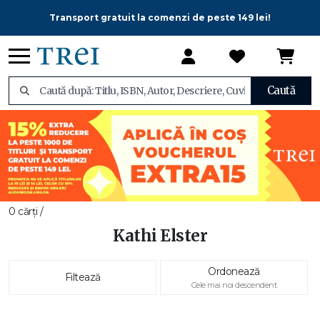
Transport gratuit la comenzi de peste 149 lei!
Caută
0 cărți /
Kathi Elster
Ordonează
Filtează
Cele mai noi descendent