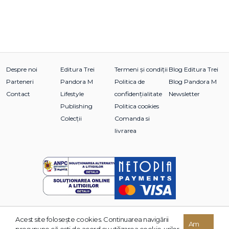
Despre noi
Editura Trei
Termeni și condiții
Blog Editura Trei
Parteneri
Pandora M
Politica de
Blog Pandora M
Contact
Lifestyle
confidențialitate
Newsletter
Publishing
Politica cookies
Colecții
Comanda si
livrarea
Acest site foloseşte cookies. Continuarea navigării
© 2026 Grupul Editorial TREI. Toate drepturile rezervate.
Am
presupune că eşti de acord cu utilizarea cookie-urilor.