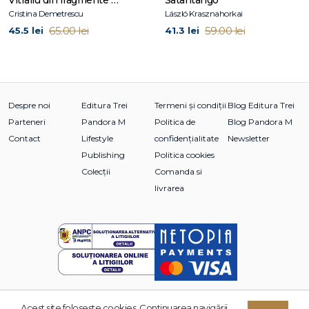
Vitraliu din fragmente de fantomă
Satantango
Goncourt
,
Prix Femina
,
Prix Médicis
și
Prix Wepler
).
Cristina Demetrescu
László Krasznahorkai
65.00 lei
59.00 lei
45.5 lei
41.3 lei
Despre noi
Editura Trei
Termeni și condiții
Blog Editura Trei
Parteneri
Pandora M
Politica de
Blog Pandora M
Contact
Lifestyle
confidențialitate
Newsletter
Publishing
Politica cookies
Colecții
Comanda si
livrarea
Acest site foloseşte cookies. Continuarea navigării