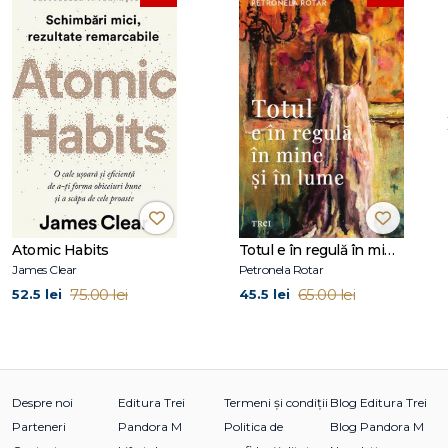
un membru pe post de țap ispășitor sau de copil-problemă,
pentru a putea canaliza o tensiune din cadrul grupului, care
altfel ar fi de nesuportat.
–
Autorul
Pe când aveam 20 de ani, lectura cărții lui Richter devenise
un drog pentru mine. Îmi trezise curiozitatea pentru
cercetarea legăturilor dintre psihic și societate, temă ce
avea să devină centrul intereselor mele profesionale. Ce-am
citit atunci a fost ca o "revelație".
Atomic Habits
Totul e în regulă în mine și în lume
–
Hans Jürgen Wirth
, profesor de psihanaliză la
James Clear
Petronela Rotar
Universitatea din Bremen
75.00 lei
65.00 lei
52.5 lei
45.5 lei
Cuprins
Mulțumiri
Despre noi
Editura Trei
Termeni și condiții
Blog Editura Trei
1. Psihoterapie și realitate socială
Parteneri
Pandora M
Politica de
Blog Pandora M
2. Câteva reflecţii asupra problemelor familiei într-o