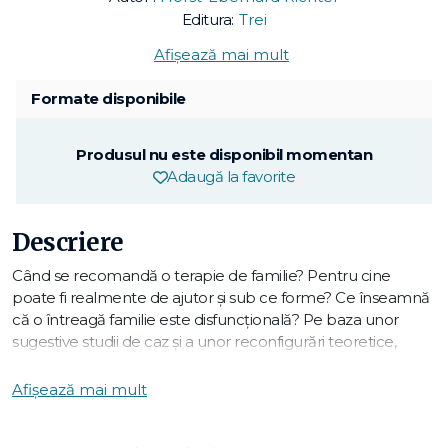
Editura:
Trei
Afișează mai mult
Formate disponibile
Produsul nu este disponibil momentan
Adaugă la favorite
Descriere
Când se recomandă o terapie de familie? Pentru cine
poate fi realmente de ajutor și sub ce forme? Ce înseamnă
că o întreagă familie este disfuncțională? Pe baza unor
sugestive studii de caz și a unor reconfigurări teoretice,
Horst-Eberhard Richter
prezintă oportunitățile, dar și
limitele terapiei de familie, plecând de la descrierea
Afișează mai mult
"nevrozelor familiale" ce se exprimă prin mariaje nefericite,
relații domestice chinuitoare sau eșecul școlar al copiilor.