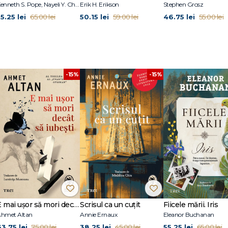
Kenneth S. Pope, Nayeli Y. Chavez-Dueñas, Hector Y. Adames
Erik H. Erikson
Stephen Grosz
5.25 lei
50.15 lei
46.75 lei
65.00 lei
59.00 lei
55.00 lei
i gândurile
-15%
-15%
E mai ușor să mori decât să iubești (seria Cvartetul Otoman, vol.3)
Scrisul ca un cuțit
Fiicele mării. Iris
hmet Altan
Annie Ernaux
Eleanor Buchanan
63.75 lei
38.25 lei
55.25 lei
75.00 lei
45.00 lei
65.00 lei