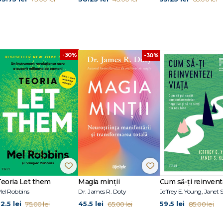
-30%
-30%
Teoria Let them
Magia minții
el Robbins
Dr. James R. Doty
2.5 lei
45.5 lei
59.5 lei
75.00 lei
65.00 lei
85.00 lei