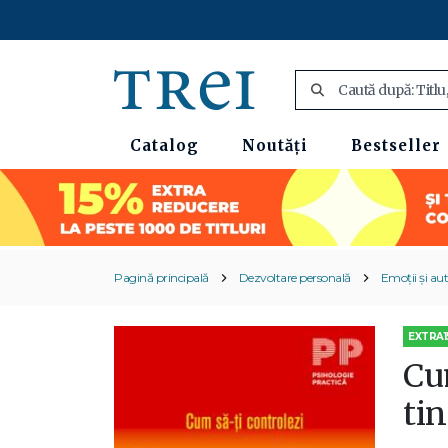
Catalog
Noutăți
Bestseller
Pagină principală
Dezvoltare personală
Emoții și au
EXTRA1
Cum
tin