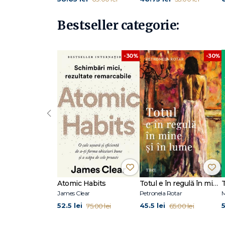
Bestseller categorie:
-30%
-30%
‹
Atomic Habits
Totul e în regulă în mine și în lume
James Clear
Petronela Rotar
M
52.5 lei
45.5 lei
5
75.00 lei
65.00 lei