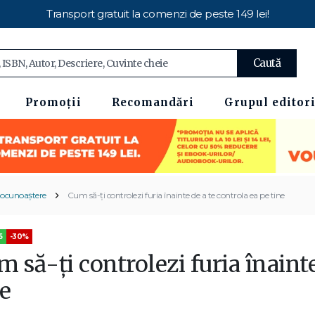
Transport gratuit la comenzi de peste 149 lei!
Caută
Promoții
Recomandări
Grupul editori
tocunoaștere
Cum să-ți controlezi furia înainte de a te controla ea pe tine
5
-30%
 să-ți controlezi furia înainte
e