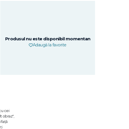
Produsul nu este disponibil momentan
Adaugă la favorite
cu cei
lt obraz",
 față
ți