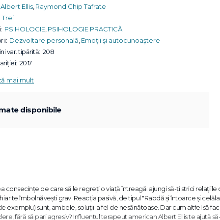
Albert Ellis
,
Raymond Chip Tafrate
Trei
:
PSIHOLOGIE
,
PSIHOLOGIE PRACTICĂ
ii:
Dezvoltare personală
,
Emoții și autocunoaștere
ni var. tipărită:
208
riției:
2017
ză mai mult
mate disponibile
nsecințe pe care să le regreți o viață întreagă: ajungi să-ți strici relațiile 
u chiar te îmbolnăvești grav. Reacția pasivă, de tipul "Rabdă și întoarce și celăla
de exemplu) sunt, ambele, soluții la fel de nesănătoase. Dar cum altfel să faci
dere, fără să pari agresiv? Influentul terapeut american Albert Ellis te ajută să-