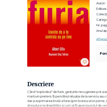
Autori :
Editura:
Colecții
Categor
Nr. pagi
Anul apa
Afișea
For
Descriere
Când "explodezi" de furie, gesturile necugetate pot avea co
mai buni prieteni, îți periclitezi situația de la serviciu sa
dar și exprimarea brută a furiei (prin lovirea unor perne, 
stresului și nedreptăților și cum să îți aperi punctul de ve