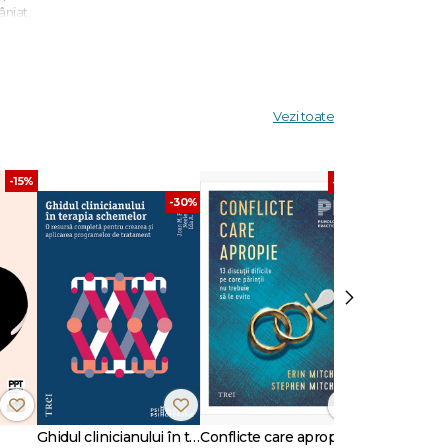
âniat,
juta să
ia unei
Vezi toate
-15%
-30%
-30%
›
Ghidul clinicianului în terapia schemelor
Conflicte care apropie