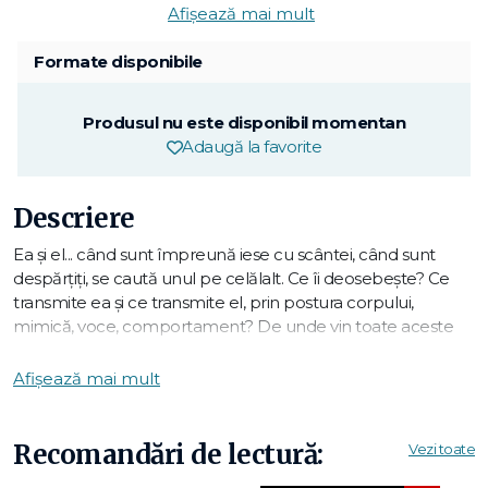
Afișează mai mult
Formate disponibile
Produsul nu este disponibil momentan
Adaugă la favorite
Descriere
Ea şi el... când sunt împreună iese cu scântei, când sunt
despărţiţi, se caută unul pe celălalt. Ce îi deosebeşte? Ce
transmite ea şi ce transmite el, prin postura corpului,
mimică, voce, comportament? De unde vin toate aceste
diferenţe, ne-am născut cu ele sau le-am învăţat pe
parcursul vieţii? Sunt întrebări care ne intrigă, care ne
Afișează mai mult
macină uneori, atunci când iubitul sau iubita pare să nu
înţeleagă ce dorim sau când, în situaţiile sociale, suntem
minimalizaţi de cei din tabăra sexului opus.
Recomandări de lectură:
Vezi toate