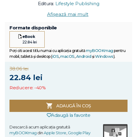
Editura:
Lifestyle Publishing
Afișează mai mult
Formate disponibile
eBook
22.84 lei
myBOOKmag
Poți citi acest titlu numai cu aplicația gratuită
pentru
iOS
macOS
Android
Windows
mobil, tabletă și desktop (
,
,
și
).
38.06 lei
22.84 lei
Reducere: -40%
ADAUGĂ ÎN COȘ
Adaugă la favorite
Descarcă acum aplicația gratuită
myBOOKmag
din
Apple Store
,
Google Play