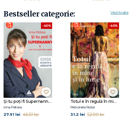
Bestseller categorie:
Vezi toate
-40%
-40%
Şi tu poţi fi Supernanny 1
Totul e în regulă în mine și în lume
Irina Petrea
Petronela Rotar
46.51 lei
52.00 lei
27.91 lei
31.2 lei