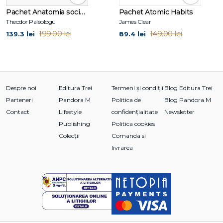
✔ Te ajută să îți clarifici
valorile și prioritățile în viață
.
Pachet Anatomia societății moderne
Pachet Atomic Habits
Theodor Paleologu
James Clear
199.00 lei
149.00 lei
139.3 lei
89.4 lei
✔ Înveți cum să îți folosești
energia pentru lucrurile care
contează cu adevărat
.
✔ Descoperi lecții despre
disciplină, responsabilitate și
sens personal
.
Despre noi
Editura Trei
Termeni și condiții
Blog Editura Trei
Parteneri
Pandora M
Politica de
Blog Pandora M
Contact
Lifestyle
confidențialitate
Newsletter
✔ Este o combinație ideală între
perspectivă filozofică și
Publishing
Politica cookies
experiență de viață reală
.
Colecții
Comanda si
livrarea
Cui i se potrivește acest pachet:
✔ Persoanelor care caută
mai mult sens și claritate în
viață
.