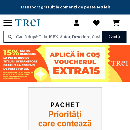
Transport gratuit la comenzi de peste 149 lei!
Caută