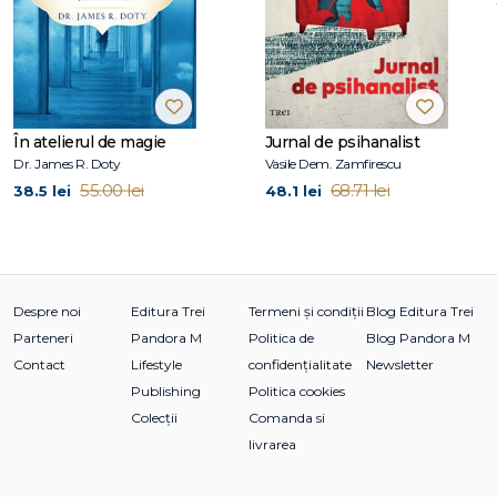
bunăstare, și sustenabilitate.
MARK MANSON este autorul best-sellerurilor New York
Times – Arta subtilă a disperării și Arta subtilă a nepăsării.
Cărțile lui Manson au fost traduse în peste cincizeci de limbi,
În atelierul de magie
Jurnal de psihanalist
acumulând vânzări de peste douăsprezece de milioane de
Dr. James R. Doty
Vasile Dem. Zamfirescu
exemplare în toată lumea. Manson coordonează una
55.00 lei
68.71 lei
38.5 lei
48.1 lei
dintre cele mai mari platforme online dedicate dezvoltării
personale, markmanson.net, având peste două milioane
de cititori lunar și jumătate de milion de abonați.
Despre noi
Editura Trei
Termeni și condiții
Blog Editura Trei
Parteneri
Pandora M
Politica de
Blog Pandora M
Contact
Lifestyle
confidențialitate
Newsletter
Publishing
Politica cookies
Colecții
Comanda si
livrarea