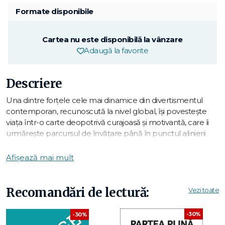
Formate disponibile
Cartea nu este disponibilă la vânzare
Adaugă la favorite
Descriere
Una dintre forțele cele mai dinamice din divertismentul
contemporan, recunoscută la nivel global, își povestește
viața într-o carte deopotrivă curajoasă și motivantă, care îi
urmărește parcursul de învățare până în punctul alinierii
perfecte a succesului exterior, fericirii interioare și conexiunii
umane. Will spune povestea necenzurată a uneia dintre
Afișează mai mult
cele mai uimitoare evoluții în lumea muzicii și filmului.
Transformarea lui Will Smith dintr-un puști din West
Recomandări de lectură:
Vezi toate
Philadelphia într-unul din cele mai mari staruri rap ale epocii
sale, iar mai apoi într-unul din cele mai mari staruri din istoria
-30%
-30%
Hollywood, e cu adevărat una de proporții epice – dar e