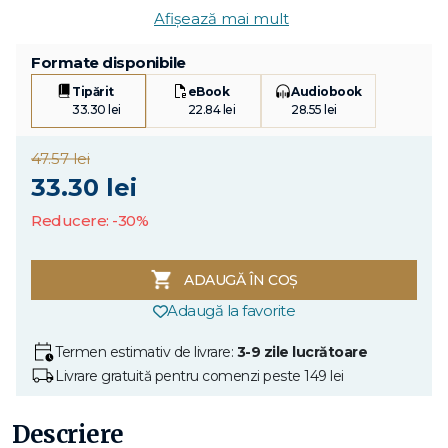
Afișează mai mult
Formate disponibile
Tipărit
eBook
Audiobook
33.30 lei
22.84 lei
28.55 lei
47.57 lei
33.30 lei
Reducere: -30%
ADAUGĂ ÎN COȘ
Adaugă la favorite
Termen estimativ de livrare:
3-9 zile lucrătoare
Livrare gratuită pentru comenzi peste 149 lei
Descriere