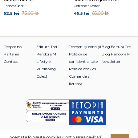
autorul bestsellerului Latri degeaba la lună
James Clear
Petronela Rotar
75.00 lei
65.00 lei
52.5 lei
45.5 lei
Mark Manson este blogger, scriitor și antreprenor în mediul
online. Blogul lui, MarkManson.net, este citit în fiecare lună
de peste două milioane de vizitatori. Locuiește la New York.
Despre noi
Editura Trei
Termeni și condiții
Blog Editura Trei
Parteneri
Pandora M
Politica de
Blog Pandora M
Contact
Lifestyle
confidențialitate
Newsletter
Publishing
Politica cookies
Colecții
Comanda si
livrarea
Acest site foloseşte cookies. Continuarea navigării