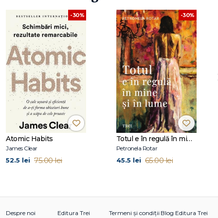
-30%
-30%
Atomic Habits
Totul e în regulă în mine și în lume
James Clear
Petronela Rotar
75.00 lei
65.00 lei
52.5 lei
45.5 lei
Despre noi
Editura Trei
Termeni și condiții
Blog Editura Trei