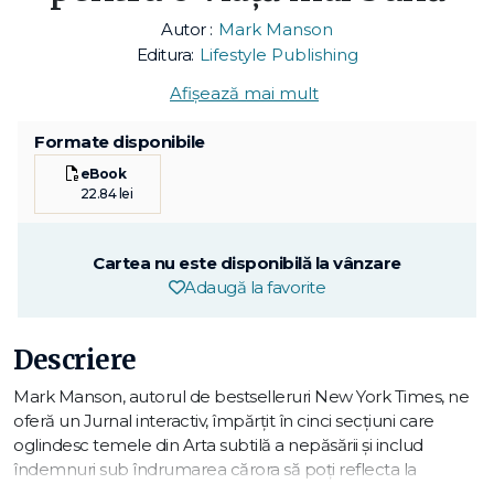
Autor :
Mark Manson
Editura:
Lifestyle Publishing
Afișează mai mult
Formate disponibile
eBook
22.84 lei
Cartea nu este disponibilă la vânzare
Adaugă la favorite
Descriere
Mark Manson, autorul de bestselleruri New York Times, ne
oferă un Jurnal interactiv, împărțit în cinci secțiuni care
oglindesc temele din Arta subtilă a nepăsării și includ
îndemnuri sub îndrumarea cărora să poți reflecta la
întrebările cele mai profunde legate de emoții, valori și