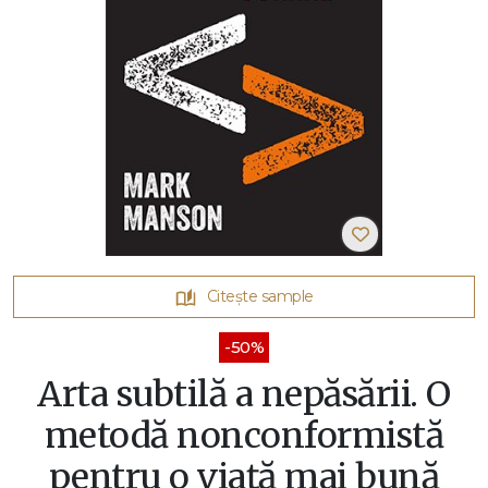
Citește sample
-50%
Arta subtilă a nepăsării. O
metodă nonconformistă
pentru o viață mai bună