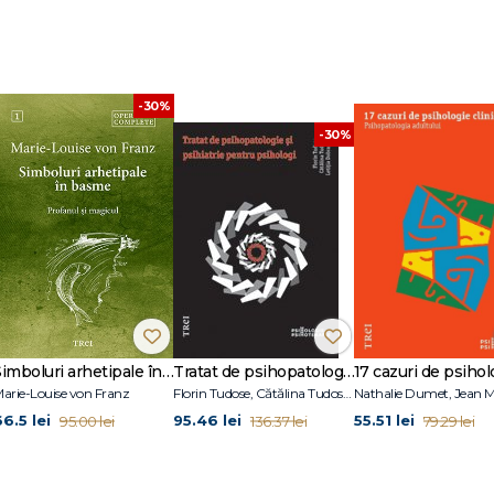
ru copii
-30%
tru adolescen?i
-30%
pii
adolescen?i
Simboluri arhetipale în basme
Tratat de psihopatologie şi psihiatrie pentru psihologi
arie-Louise von Franz
Florin Tudose, Cătălina Tudose, Letiţia Dobranici
66.5 lei
95.46 lei
55.51 lei
95.00 lei
136.37 lei
79.29 lei