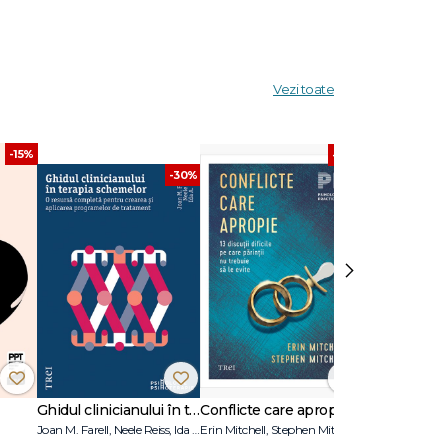
pentru
Vezi toate
-15%
-30%
-30%
›
Ghidul clinicianului în terapia schemelor
Conflicte care apropie
Joan M. Farell, Neele Reiss, Ida A.Show
Erin Mitchell, Stephen Mitchell
Adolf Guggenb