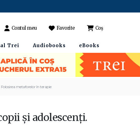
Contul meu
Favorite
Coș
al Trei
Audiobooks
eBooks
 Folosirea metaforelor în terapie
opii şi adolescenți.