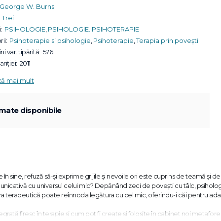
George W. Burns
Trei
:
PSIHOLOGIE
,
PSIHOLOGIE. PSIHOTERAPIE
ii:
Psihoterapie si psihologie
,
Psihoterapie
,
Terapia prin povești
ni var. tipărită:
576
riției:
2011
ză mai mult
mate disponibile
 în sine, refuză să-şi exprime grijile şi nevoile ori este cuprins de teamă şi de
unicativă cu universul celui mic? Depănând zeci de poveşti cu tâlc, psiholo
a terapeutică poate reînnoda legătura cu cel mic, oferindu-i căi pentru ad
grată firesc în terapie şi cum pot fi create şi folosite în cabinet noi metafore