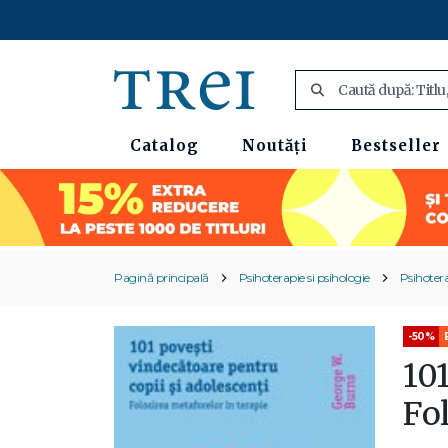
Catalog
Noutăți
Bestseller
Pagină principală
Psihoterapie si psihologie
Psihoter
-50%
101
Fol