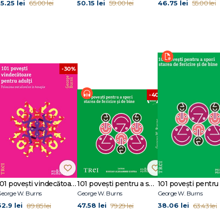
5.25 lei
50.15 lei
46.75 lei
65.00 lei
59.00 lei
55.00 lei
-30%
-40%
tă
ndecătoare: videoterapia
101 poveşti vindecătoare pentru adulţi. Folosirea metaforelor în terapie
101 povești pentru a spori starea de fericire și de bine
eorge W. Burns
George W. Burns
George W. Burns
62.9 lei
47.58 lei
38.06 lei
89.85 lei
79.29 lei
63.43 lei