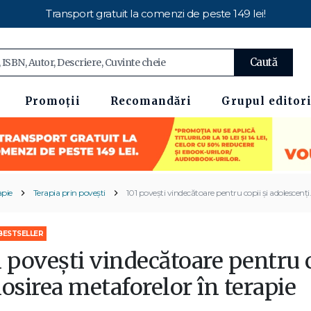
Transport gratuit la comenzi de peste 149 lei!
Caută
Promoții
Recomandări
Grupul editori
apie
Terapia prin povești
101 poveşti vindecătoare pentru copii şi adolescenți.
BESTSELLER
 poveşti vindecătoare pentru c
osirea metaforelor în terapie