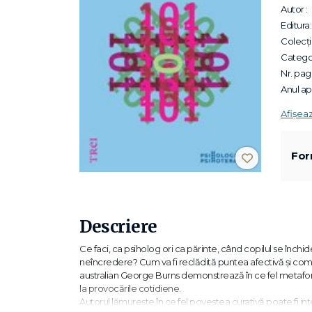
Autor :
Editura:
Colecții
Categor
Nr. pagi
Anul apa
Afișea
For
Descriere
Ce faci, ca psiholog ori ca părinte, când copilul se închide
neîncredere? Cum va fi reclădită puntea afectivă şi com
australian George Burns demonstrează în ce fel metafor
la provocările cotidiene.
Autorul lămureşte în ce fel povestea curativă poate fi inte