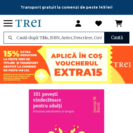
Transport gratuit la comenzi de peste 149 lei!
Caută