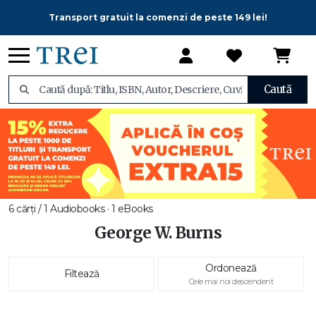
Transport gratuit la comenzi de peste 149 lei!
Caută
6 cărți / 1 Audiobooks · 1 eBooks
George W. Burns
Ordonează
Filtează
Cele mai noi descendent