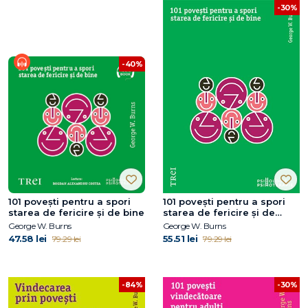
-30%
-40%
101 povești pentru a spori
101 povești pentru a spori
starea de fericire și de bine
starea de fericire și de
bine. Metaforele în
George W. Burns
George W. Burns
psihoterapia pozitivă
47.58 lei
55.51 lei
79.29 lei
79.29 lei
-84%
-30%