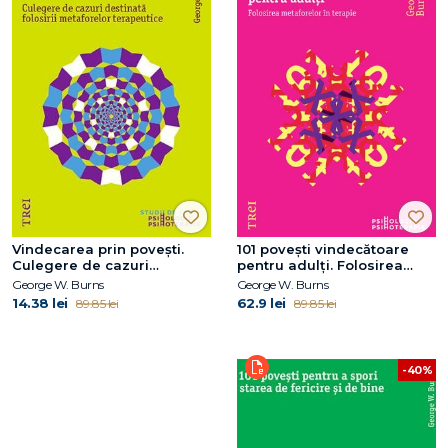
Vindecarea prin povești.
101 poveşti vindecătoare
Culegere de cazuri
pentru adulţi. Folosirea
destinată folosirii
metaforelor în terapie
George W. Burns
George W. Burns
metaforelor terapeutice
14.38 lei
62.9 lei
89.85 lei
89.85 lei
-40%