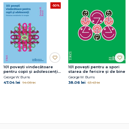
-50%
101 poveşti vindecătoare
101 povești pentru a spori
pentru copii şi adolescenți.
starea de fericire și de bine
Folosirea metaforelor în
George W. Burns
George W. Burns
terapie
47.04 lei
38.06 lei
94.08 lei
63.43 lei