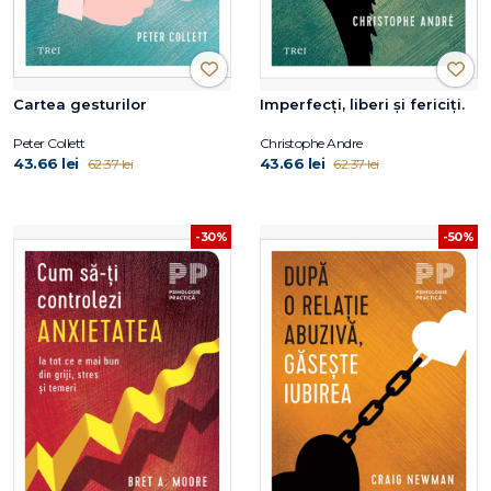
Cartea gesturilor
Imperfecţi, liberi şi fericiţi.
Peter Collett
Christophe Andre
43.66 lei
43.66 lei
62.37 lei
62.37 lei
-30%
-50%