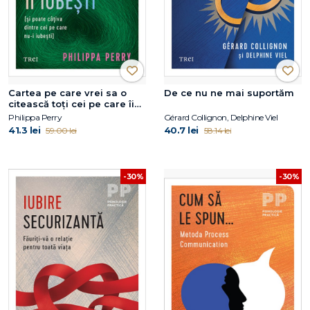
Cartea pe care vrei sa o
De ce nu ne mai suportăm
citească toți cei pe care îi
iubești
Philippa Perry
Gérard Collignon, Delphine Viel
41.3 lei
40.7 lei
59.00 lei
58.14 lei
-30%
-30%