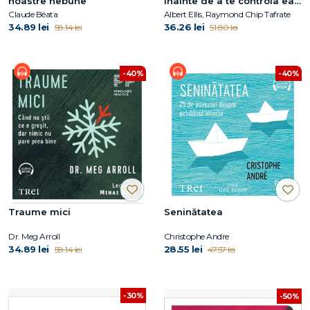
noastre nebune
înainte de a te controla ea
pe tine
Claude Béata
Albert Ellis, Raymond Chip Tafrate
34.89 lei
36.26 lei
58.14 lei
51.80 lei
-40%
-40%
Traume mici
Seninătatea
Dr. Meg Arroll
Christophe Andre
34.89 lei
28.55 lei
58.14 lei
47.57 lei
-30%
-50%