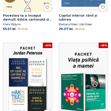
Povestea ta a început
Copilul interior rănit și
demult. Ediție cartonată de
iubirea
colecție
Mark Wolynn
Barbara Röser, Udo Röser
55.51 lei
29.07 lei
79.29 lei
58.14 lei
-40%
-48%