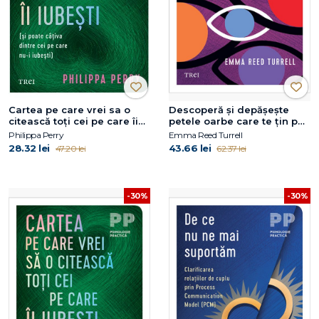
Cartea pe care vrei sa o
Descoperă și depășește
citească toți cei pe care îi
petele oarbe care te țin pe
iubești
loc
Philippa Perry
Emma Reed Turrell
28.32 lei
43.66 lei
47.20 lei
62.37 lei
-30%
-30%