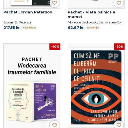
Pachet Jordan Peterson
Pachet - Viața psihică a
mamei
Jordan B. Peterson
Monique Bydlowski, Jasmin Lee Cori
217.55 lei
62.67 lei
362.58 lei
120.51 lei
-40%
-30%