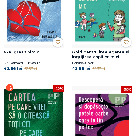
N-ai greșit nimic
Ghid pentru înțelegerea și
îngrijirea copiilor mici
Dr. Ramani Durvasula
Héloïse Junier
43.66 lei
43.66 lei
62.37 lei
62.37 lei
-40%
-30%