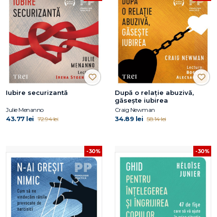
Iubire securizantă
După o relație abuzivă,
găsește iubirea
Julie Menanno
Craig Newman
43.77 lei
34.89 lei
72.94 lei
58.14 lei
-30%
-30%