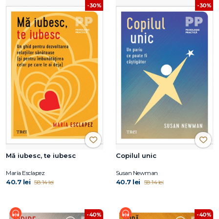
-30%
-30%
Mă iubesc, te iubesc
Copilul unic
María Esclapez
Susan Newman
40.7 lei
40.7 lei
58.14 lei
58.14 lei
-40%
-40%