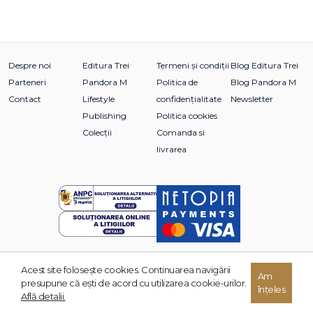
Despre noi
Editura Trei
Termeni și condiții
Blog Editura Trei
Parteneri
Pandora M
Politica de
Blog Pandora M
Contact
Lifestyle
confidențialitate
Newsletter
Publishing
Politica cookies
Colecții
Comanda si
livrarea
Acest site foloseşte cookies. Continuarea navigării
Am
© 2026 Grupul Editorial TREI. Toate drepturile rezervate.
presupune că eşti de acord cu utilizarea cookie-urilor.
înțeles
Dezvoltat de:
Află detalii.