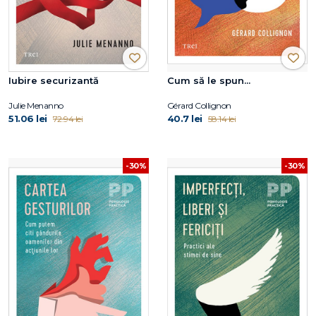
Iubire securizantă
Cum să le spun...
Julie Menanno
Gérard Collignon
51.06 lei
40.7 lei
72.94 lei
58.14 lei
-30%
-30%