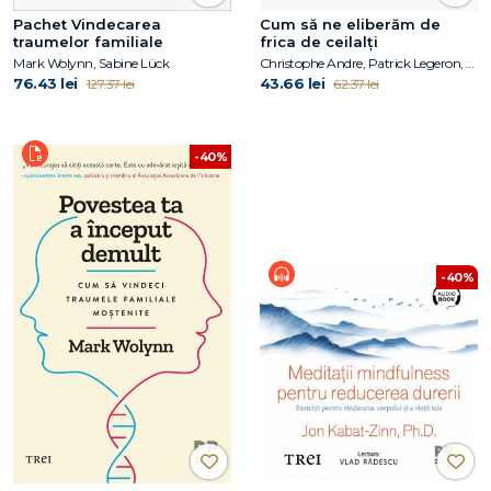
Pachet Vindecarea
Cum să ne eliberăm de
traumelor familiale
frica de ceilalți
Mark Wolynn, Sabine Lück
Christophe Andre, Patrick Legeron, Antoine Pelissolo
76.43 lei
43.66 lei
127.37 lei
62.37 lei
-40%
-40%