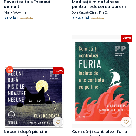
Povestea ta a început
Meditații mindfulness
demult
pentru reducerea durerii
Mark Wolynn
Jon Kabat-Zinn, Ph.D.
31.2 lei
37.43 lei
52.00 lei
62.37 lei
-30%
-40%
Nebuni după pisicile
Cum să-ţi controlezi furia