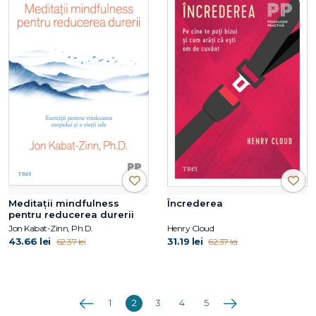
Meditații mindfulness
Încrederea
pentru reducerea durerii
Jon Kabat-Zinn, Ph.D.
Henry Cloud
43.66 lei
31.19 lei
62.37 lei
62.37 lei
Anterioara
Următoarea
1
2
3
4
5