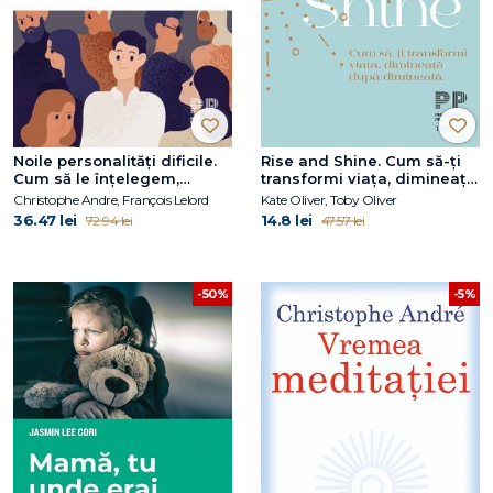
Noile personalități dificile.
Rise and Shine. Cum să-ți
Cum să le înțelegem,
transformi viața, dimineață
acceptăm și gestionăm
după dimineață
Christophe Andre, François Lelord
Kate Oliver, Toby Oliver
36.47 lei
14.8 lei
72.94 lei
47.57 lei
-50%
-5%