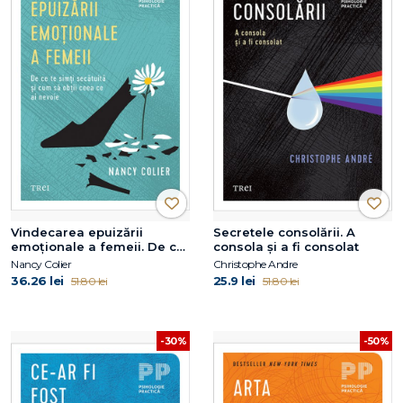
Vindecarea epuizării
Secretele consolării. A
emoționale a femeii. De ce
consola și a fi consolat
te simți secătuită și cum să
Nancy Colier
Christophe Andre
obții ceea ce ai nevoie
36.26 lei
25.9 lei
51.80 lei
51.80 lei
-30%
-50%