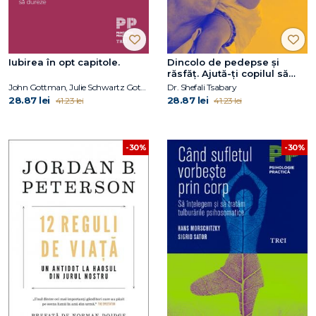
Iubirea în opt capitole.
Dincolo de pedepse și
răsfăț. Ajută-ți copilul să
devină stăpân pe sine
John Gottman, Julie Schwartz Gottman, Doug Abrams, Rachel Carlton Abrams
Dr. Shefali Tsabary
28.87 lei
28.87 lei
41.23 lei
41.23 lei
-30%
-30%