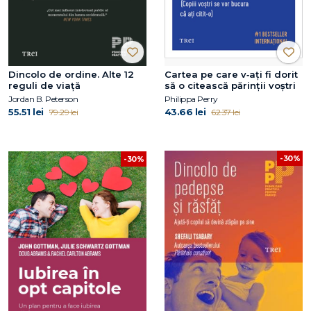
Dincolo de ordine. Alte 12
Cartea pe care v‑ați fi dorit
reguli de viață
să o citească părinții voștri
Jordan B. Peterson
Philippa Perry
55.51 lei
43.66 lei
79.29 lei
62.37 lei
-30%
-30%