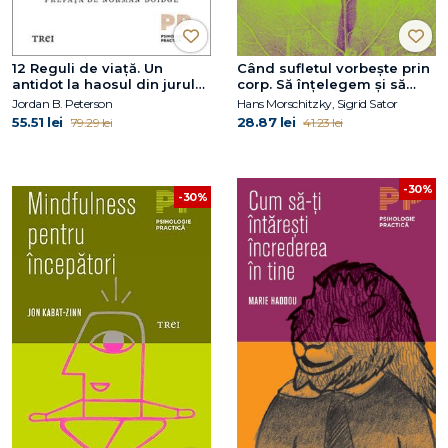
12 Reguli de viață. Un
Când sufletul vorbește prin
antidot la haosul din jurul
corp. Să înțelegem și să
nostru
tratăm tulburările
Jordan B. Peterson
Hans Morschitzky, Sigrid Sator
psihosomatice
55.51 lei
28.87 lei
79.29 lei
41.23 lei
-30%
-30%