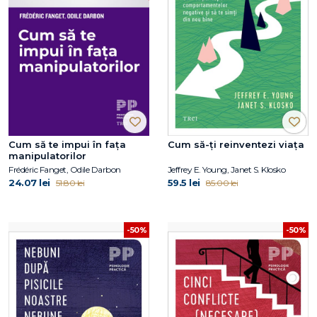
Cum să te impui în fața
Cum să-ți reinventezi viața
manipulatorilor
Frédéric Fanget, Odile Darbon
Jeffrey E. Young, Janet S. Klosko
24.07 lei
59.5 lei
51.80 lei
85.00 lei
-50%
-50%