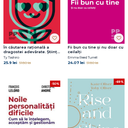
În căutarea rațională a
Fii bun cu tine și nu doar cu
dragostei adevărate. Știința
ceilalți
relațiilor de cuplu fericite și
Ty Tashiro
Emma Reed Turrell
durabile
25.9 lei
24.07 lei
51.80 lei
51.80 lei
-69%
-50%