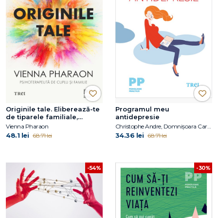
Originile tale. Eliberează-te
Programul meu
de tiparele familiale,
antidepresie
trăiește-ți viața și dă-ți voie
Vienna Pharaon
Christophe Andre, Domnișoara Caroline
să iubești
48.1 lei
34.36 lei
68.71 lei
68.71 lei
-54%
-30%