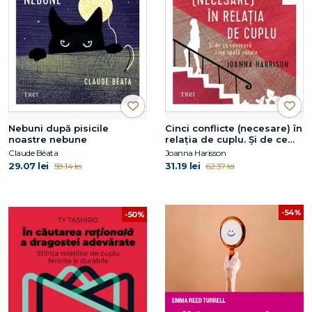
Nebuni după pisicile
Cinci conflicte (necesare) în
noastre nebune
relația de cuplu. Și de ce
contează cine spală vasele
Claude Béata
Joanna Harisson
29.07 lei
31.19 lei
58.14 lei
62.37 lei
-54%
-50%