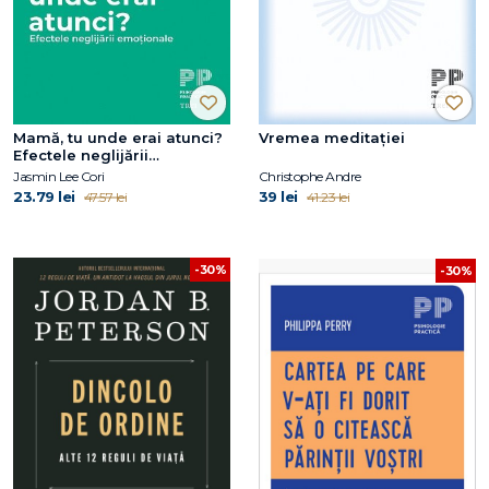
Mamă, tu unde erai atunci?
Vremea meditației
Efectele neglijării
emoționale
Jasmin Lee Cori
Christophe Andre
23.79 lei
39 lei
47.57 lei
41.23 lei
-30%
-30%