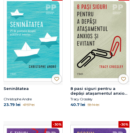
Seninătatea
8 pasi siguri pentru a
depăși atașamentul anxios
și evitant
Christophe Andre
Tracy Crossley
23.79 lei
40.7 lei
47.57 lei
58.14 lei
-30%
-30%