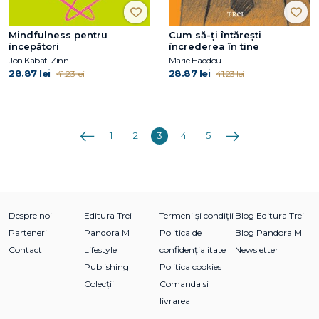
Mindfulness pentru
Cum să-ţi întăreşti
începători
încrederea în tine
Jon Kabat-Zinn
Marie Haddou
28.87 lei
28.87 lei
41.23 lei
41.23 lei
Anterioara
Următoarea
1
2
3
4
5
Despre noi
Editura Trei
Termeni și condiții
Blog Editura Trei
Parteneri
Pandora M
Politica de
Blog Pandora M
Contact
Lifestyle
confidențialitate
Newsletter
Publishing
Politica cookies
Colecții
Comanda si
livrarea