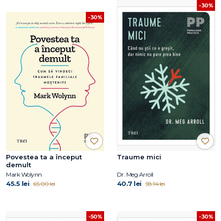
-30%
-30%
Povestea ta a început
Traume mici
demult
Mark Wolynn
Dr. Meg Arroll
45.5 lei
40.7 lei
65.00 lei
58.14 lei
-50%
-30%