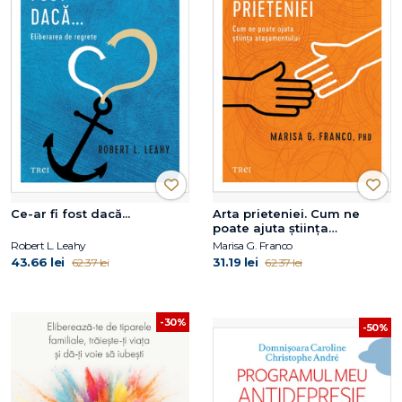
Ce-ar fi fost dacă...
Arta prieteniei. Cum ne
poate ajuta știința
atașamentului
Robert L. Leahy
Marisa G. Franco
43.66 lei
31.19 lei
62.37 lei
62.37 lei
-30%
-50%