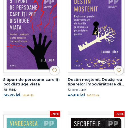
5 tipuri de persoane care îți
Destin moștenit. Depășirea
pot distruge viața
tiparelor împovărătoare din
familie și eliberarea
Bill Eddy
Sabine Lück
potențialului propriu
36.26 lei
43.66 lei
51.80 lei
62.37 lei
-30%
-50%