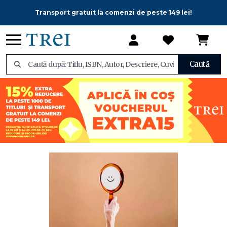
Transport gratuit la comenzi de peste 149 lei!
Caută