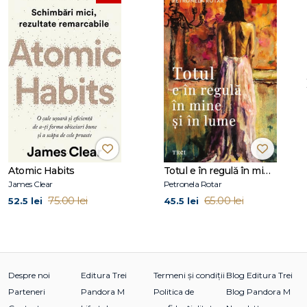
Atomic Habits
Totul e în regulă în mine și în lume
James Clear
Petronela Rotar
75.00 lei
65.00 lei
52.5 lei
45.5 lei
Despre noi
Editura Trei
Termeni și condiții
Blog Editura Trei
Parteneri
Pandora M
Politica de
Blog Pandora M