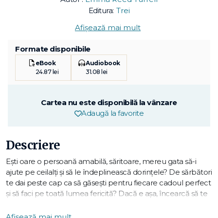
Editura:
Trei
Afișează mai mult
Formate disponibile
eBook
Audiobook
24.87 lei
31.08 lei
Cartea nu este disponibilă la vânzare
Adaugă la favorite
Descriere
Ești oare o persoană amabilă, săritoare, mereu gata să-i
ajute pe ceilalți și să le îndeplinească dorințele? De sărbători
te dai peste cap ca să găsești pentru fiecare cadoul perfect
și să faci pe toată lumea fericită? Dacă e așa, încearcă să te
gândești o clipă la tine și la nevoile tale.
Experiența ne arată că persoanele care tind prea mult să le
Afișează mai mult