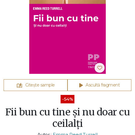
Citește sample
Ascultă fragment
-54%
Fii bun cu tine și nu doar cu
ceilalți
Autor :
Emma Reed Turrell