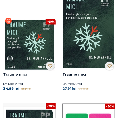
-40%
Traume mici
Traume mici
Dr. Meg Arroll
Dr. Meg Arroll
34.89 lei
27.91 lei
58.14 lei
46.51 lei
-30%
-30%