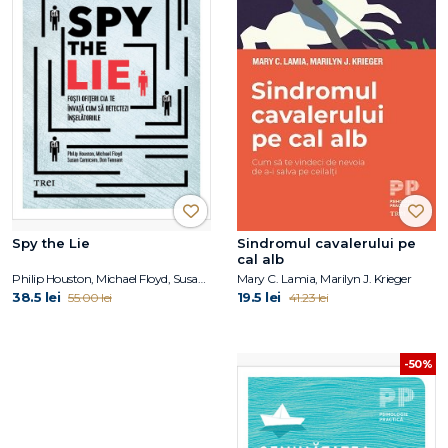
Spy the Lie
Sindromul cavalerului pe
cal alb
Philip Houston, Michael Floyd, Susan Carnicero, Don Tennant
Mary C. Lamia, Marilyn J. Krieger
38.5 lei
19.5 lei
55.00 lei
41.23 lei
-50%