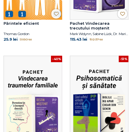
Părintele eficient
Pachet Vindecarea
trecutului moștenit
Thomas Gordon
Mark Wolynn, Sabine Lück, Dr. Mariel Buqué
25.9 lei
115.43 lei
51.80 lei
192.37 lei
-40%
-51%