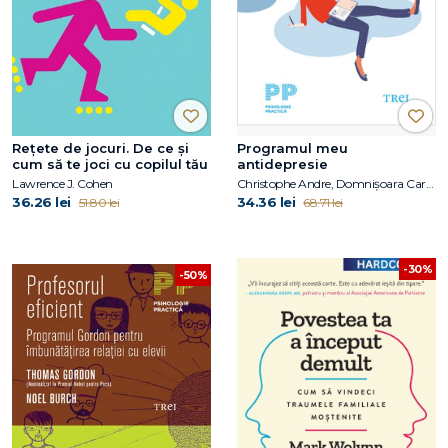
Reţete de jocuri. De ce şi
Programul meu
cum să te joci cu copilul tău
antidepresie
Lawrence J. Cohen
Christophe Andre, Domnișoara Caroline
36.26 lei
34.36 lei
51.80 lei
68.71 lei
-30%
-50%