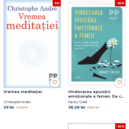
-5%
-30%
Vremea meditației
Vindecarea epuizării
emoționale a femeii. De ce
te simți secătuită și cum să
Christophe Andre
Nancy Colier
obții ceea ce ai nevoie
39 lei
36.26 lei
41.23 lei
51.80 lei
-50%