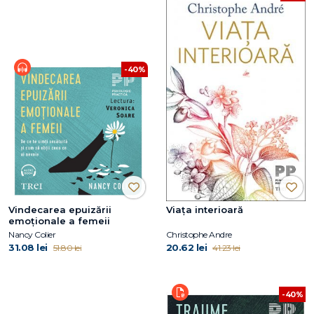
-40%
Vindecarea epuizării
Viața interioară
emoționale a femeii
Nancy Colier
Christophe Andre
31.08 lei
20.62 lei
51.80 lei
41.23 lei
-40%