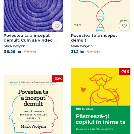
Povestea ta a început
Povestea ta a început
demult. Cum să vindeci
demult
traumele familiale
Mark Wolynn
Mark Wolynn
moștenite
36.26 lei
31.2 lei
51.80 lei
52.00 lei
-76%
-30%