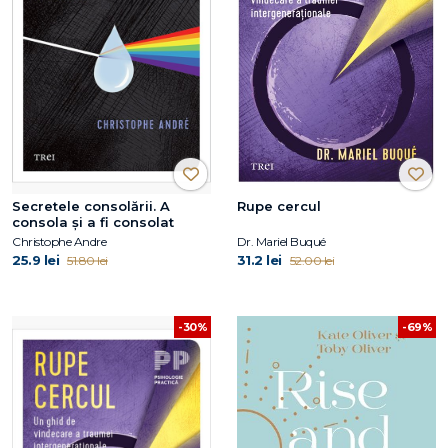
Secretele consolării. A
Rupe cercul
consola și a fi consolat
Christophe Andre
Dr. Mariel Buqué
25.9 lei
31.2 lei
51.80 lei
52.00 lei
-69%
-30%