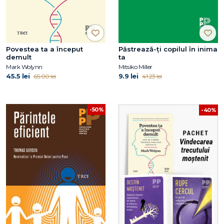
Povestea ta a început
Păstrează-ți copilul în inima
demult
ta
Mark Wolynn
Mitsiko Miller
45.5 lei
9.9 lei
65.00 lei
41.23 lei
-50%
-40%