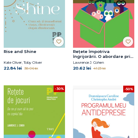
Rise and Shine
Reţete împotriva
îngrijorării. O abordare prin
joc a anxietăţii şi fricii
Kate Oliver, Toby Oliver
Lawrence J. Cohen
copiilor
22.84 lei
20.62 lei
38.06 lei
41.23 lei
-30%
-50%