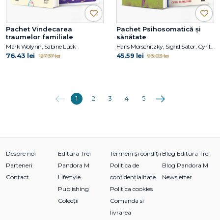
Pachet Vindecarea
Pachet Psihosomatică și
traumelor familiale
sănătate
Mark Wolynn, Sabine Lück
Hans Morschitzky, Sigrid Sator, Cyril Tarquinio
76.43 lei
45.59 lei
127.37 lei
93.03 lei
Anterioara
Următoarea
1
2
3
4
5
Despre noi
Editura Trei
Termeni și condiții
Blog Editura Trei
Parteneri
Pandora M
Politica de
Blog Pandora M
Contact
Lifestyle
confidențialitate
Newsletter
Publishing
Politica cookies
Colecții
Comanda si
livrarea