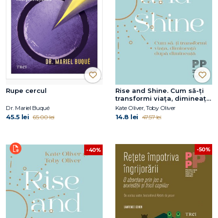
Rupe cercul
Rise and Shine. Cum să-ți
transformi viața, dimineață
după dimineață
Dr. Mariel Buqué
Kate Oliver, Toby Oliver
45.5 lei
14.8 lei
65.00 lei
47.57 lei
-50%
-40%