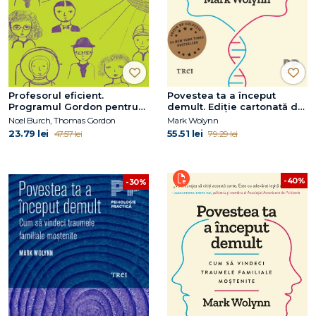
Profesorul eficient.
Povestea ta a început
Programul Gordon pentru
demult. Ediție cartonată de
îmbunătăţirea relaţiei cu
colecție
Noel Burch, Thomas Gordon
Mark Wolynn
elevii
23.79 lei
55.51 lei
47.57 lei
79.29 lei
-40%
-30%