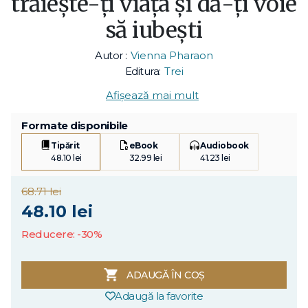
trăiește-ți viața și dă-ți voie
să iubești
Autor :
Vienna Pharaon
Editura:
Trei
Afișează mai mult
Formate disponibile
Tipărit
eBook
Audiobook
48.10 lei
32.99 lei
41.23 lei
68.71 lei
48.10 lei
Reducere: -30%
ADAUGĂ ÎN COȘ
Adaugă la favorite