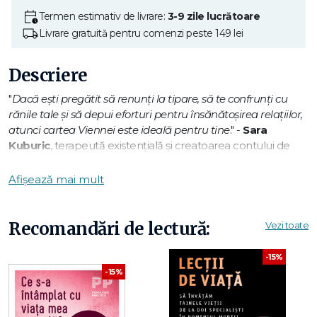
Termen estimativ de livrare:
3-9 zile lucrătoare
Livrare gratuită pentru comenzi peste 149 lei
Descriere
"
Dacă ești pregătit să renunți la tipare, să te confrunți cu
rănile tale și să depui eforturi pentru însănătoșirea relațiilor,
atunci cartea Viennei este ideală pentru tine
." -
Sara
Kuburic
, terapeută existențială și creatoarea contului de
Instagram @Millennial.Therapist
Afișează mai mult
Nimeni dintre noi n-a avut parte de o copilărie perfectă și
cu toții am preluat din acea perioadă comportamente care
nu ne mai sunt azi de folos – ba chiar ne fac rău. Însă
Recomandări de lectură:
Vezi toate
lucrurile pot fi schimbate, afirmă Vienna Pharaon,
psihoterapeută de cuplu și familie. E drept, trecutul nostru
-15%
ne-a imprimat anumite tipare, dar acestea pot fi modificate,
-15%
spre binele nostru; totul e să avem și instrumentele
potrivite.