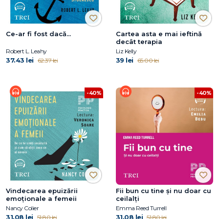
Ce-ar fi fost dacă...
Cartea asta e mai ieftină
decât terapia
Robert L. Leahy
Liz Kelly
37.43 lei
39 lei
62.37 lei
65.00 lei
-40%
-40%
Vindecarea epuizării
Fii bun cu tine și nu doar cu
emoționale a femeii
ceilalți
Nancy Colier
Emma Reed Turrell
31.08 lei
31.08 lei
51.80 lei
51.80 lei