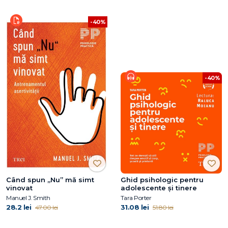
-40%
-40%
Când spun „Nu” mă simt
Ghid psihologic pentru
vinovat
adolescente și tinere
Manuel J. Smith
Tara Porter
28.2 lei
31.08 lei
47.00 lei
51.80 lei