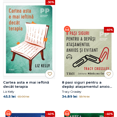
-30%
-40%
Cartea asta e mai ieftină
8 pasi siguri pentru a
decât terapia
depăși atașamentul anxios
și evitant
Liz Kelly
Tracy Crossley
45.5 lei
34.89 lei
65.00 lei
58.14 lei
-40%
-40%