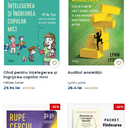
Ghid pentru înțelegerea și
Auditul anxietății
îngrijirea copiilor mici
Héloïse Junier
Lynn Lyons
29.94 lei
26.4 lei
49.90 lei
44.00 lei
-30%
-40%