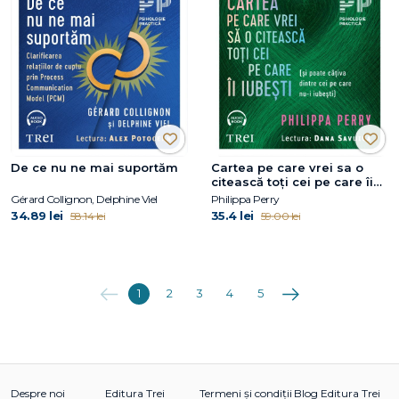
De ce nu ne mai suportăm
Cartea pe care vrei sa o
citească toți cei pe care îi
iubești
Gérard Collignon, Delphine Viel
Philippa Perry
34.89 lei
35.4 lei
58.14 lei
59.00 lei
Anterioara
Următoarea
1
2
3
4
5
Despre noi
Editura Trei
Termeni și condiții
Blog Editura Trei