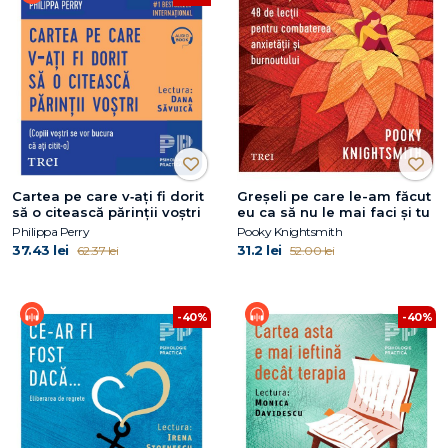
Cartea pe care v‑ați fi dorit
Greșeli pe care le-am făcut
să o citească părinții voștri
eu ca să nu le mai faci și tu
Philippa Perry
Pooky Knightsmith
37.43 lei
31.2 lei
62.37 lei
52.00 lei
-40%
-40%