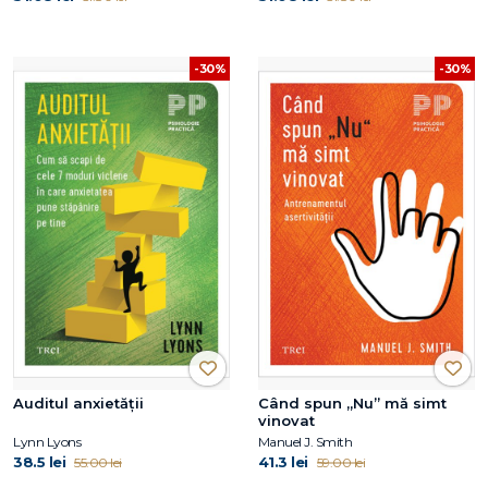
-30%
-30%
Auditul anxietății
Când spun „Nu” mă simt
vinovat
Lynn Lyons
Manuel J. Smith
38.5 lei
41.3 lei
55.00 lei
59.00 lei