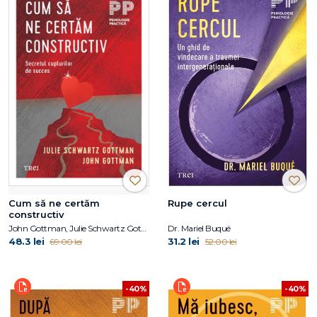
Cum să ne certăm
Rupe cercul
constructiv
John Gottman, Julie Schwartz Gottman
Dr. Mariel Buqué
48.3 lei
31.2 lei
69.00 lei
52.00 lei
-40%
-40%