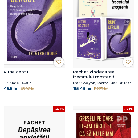
Rupe cercul
Pachet Vindecarea
trecutului moștenit
Dr. Mariel Buqué
Mark Wolynn, Sabine Lück, Dr. Mariel Buqué
45.5 lei
115.43 lei
65.00 lei
192.37 lei
-40%
-30%