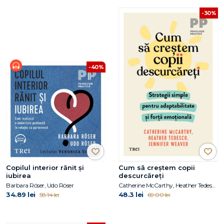
-30%
-40%
Copilul interior rănit și
Cum să creștem copii
iubirea
descurcăreți
Barbara Röser, Udo Röser
Catherine McCarthy, Heather Tedesco, Jennifer Weaver
34.89 lei
48.3 lei
58.14 lei
69.00 lei