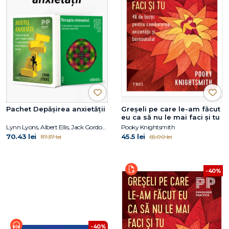
Pachet Depășirea anxietății
Greșeli pe care le-am făcut
eu ca să nu le mai faci și tu
Lynn Lyons, Albert Ellis, Jack Gordon, Michael Neenan, Stephen Palmer
Pooky Knightsmith
70.43 lei
45.5 lei
117.37 lei
65.00 lei
-40%
-40%