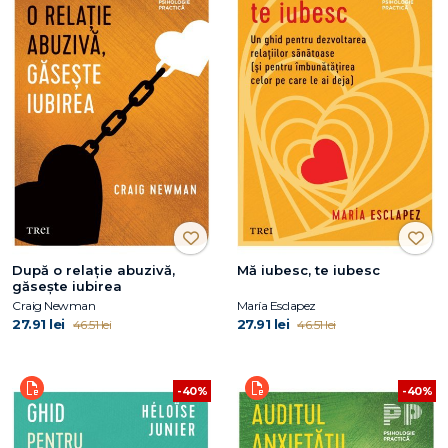
După o relație abuzivă,
Mă iubesc, te iubesc
găsește iubirea
Craig Newman
María Esclapez
27.91 lei
27.91 lei
46.51 lei
46.51 lei
-40%
-40%