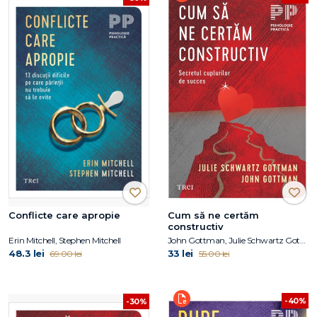
Conflicte care apropie
Cum să ne certăm
constructiv
Erin Mitchell, Stephen Mitchell
John Gottman, Julie Schwartz Gottman
48.3 lei
33 lei
69.00 lei
55.00 lei
-40%
-30%