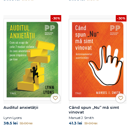
-30%
-30%
Auditul anxietății
Când spun „Nu” mă simt
vinovat
Lynn Lyons
Manuel J. Smith
38.5 lei
41.3 lei
55.00 lei
59.00 lei