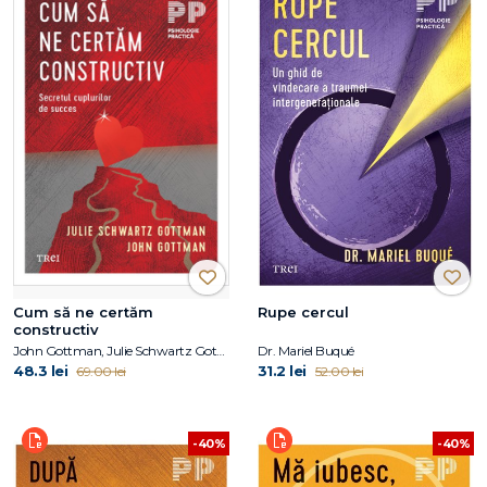
Cum să ne certăm
Rupe cercul
constructiv
John Gottman, Julie Schwartz Gottman
Dr. Mariel Buqué
48.3 lei
31.2 lei
69.00 lei
52.00 lei
-40%
-40%