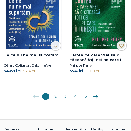
De ce nu ne mai suportăm
Cartea pe care vrei sa o
citească toți cei pe care îi
iubești
Gérard Collignon, Delphine Viel
Philippa Perry
34.89 lei
35.4 lei
58.14 lei
59.00 lei
Anterioara
Următoarea
1
2
3
4
5
Despre noi
Editura Trei
Termeni și condiții
Blog Editura Trei