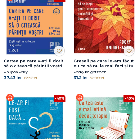
Cartea pe care v‑ați fi dorit
Greșeli pe care le-am făcut
să o citească părinții voștri
eu ca să nu le mai faci și tu
Philippa Perry
Pooky Knightsmith
37.43 lei
31.2 lei
62.37 lei
52.00 lei
-40%
-40%