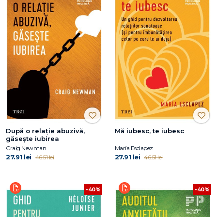
După o relație abuzivă,
Mă iubesc, te iubesc
găsește iubirea
Craig Newman
María Esclapez
27.91 lei
27.91 lei
46.51 lei
46.51 lei
-40%
-40%