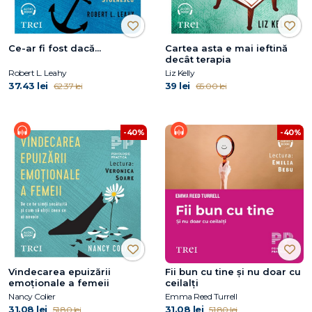
Ce-ar fi fost dacă...
Cartea asta e mai ieftină
decât terapia
Robert L. Leahy
Liz Kelly
37.43 lei
39 lei
62.37 lei
65.00 lei
-40%
-40%
Vindecarea epuizării
Fii bun cu tine și nu doar cu
emoționale a femeii
ceilalți
Nancy Colier
Emma Reed Turrell
31.08 lei
31.08 lei
51.80 lei
51.80 lei