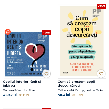
-30%
-40%
Copilul interior rănit și
Cum să creștem copii
iubirea
descurcăreți
Barbara Röser, Udo Röser
Catherine McCarthy, Heather Tedesco, Jennifer Weaver
34.89 lei
48.3 lei
58.14 lei
69.00 lei