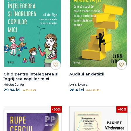
Ghid pentru înțelegerea și
Auditul anxietății
îngrijirea copiilor mici
Héloïse Junier
Lynn Lyons
29.94 lei
26.4 lei
49.90 lei
44.00 lei
-30%
-40%