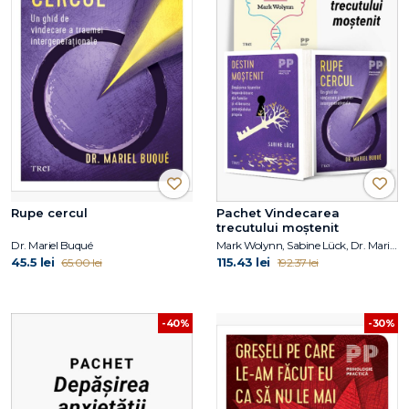
Rupe cercul
Pachet Vindecarea
trecutului moștenit
Dr. Mariel Buqué
Mark Wolynn, Sabine Lück, Dr. Mariel Buqué
45.5 lei
115.43 lei
65.00 lei
192.37 lei
-40%
-30%