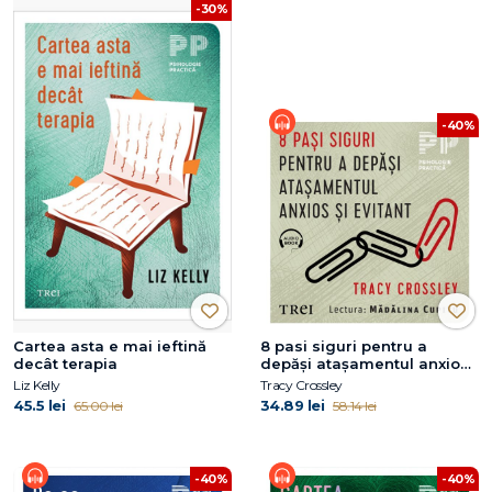
-30%
-40%
Cartea asta e mai ieftină
8 pasi siguri pentru a
decât terapia
depăși atașamentul anxios
și evitant
Liz Kelly
Tracy Crossley
45.5 lei
34.89 lei
65.00 lei
58.14 lei
-40%
-40%