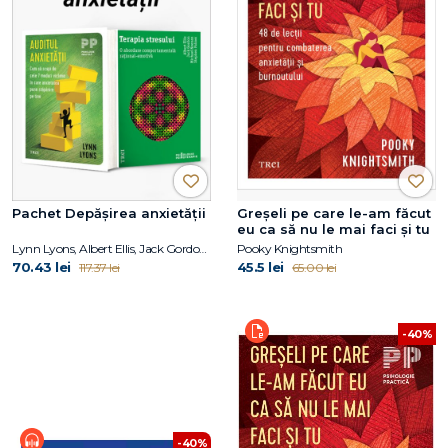
Pachet Depășirea anxietății
Greșeli pe care le-am făcut
eu ca să nu le mai faci și tu
Lynn Lyons, Albert Ellis, Jack Gordon, Michael Neenan, Stephen Palmer
Pooky Knightsmith
70.43 lei
45.5 lei
117.37 lei
65.00 lei
-40%
-40%