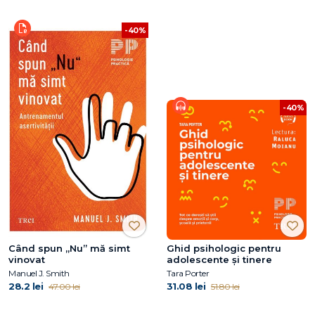
-40%
-40%
Când spun „Nu” mă simt
Ghid psihologic pentru
vinovat
adolescente și tinere
Manuel J. Smith
Tara Porter
28.2 lei
31.08 lei
47.00 lei
51.80 lei