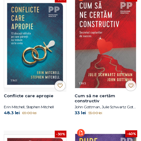
Conflicte care apropie
Cum să ne certăm
constructiv
Erin Mitchell, Stephen Mitchell
John Gottman, Julie Schwartz Gottman
48.3 lei
33 lei
69.00 lei
55.00 lei
-40%
-30%