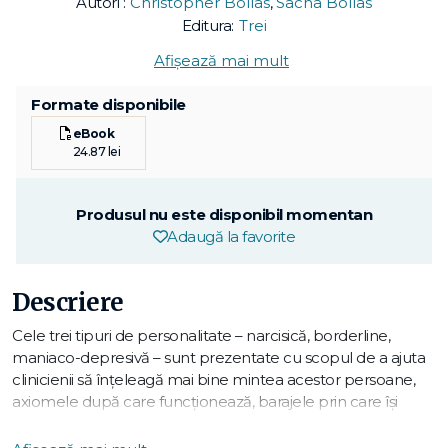
Autori :
Christopher Bollas
,
Sacha Bollas
Editura:
Trei
Afișează mai mult
Formate disponibile
eBook
24.87 lei
Produsul nu este disponibil momentan
Adaugă la favorite
Descriere
Cele trei tipuri de personalitate – narcisică, borderline,
maniaco-depresivă – sunt prezentate cu scopul de a ajuta
clinicienii să înțeleagă mai bine mintea acestor persoane,
axiomele după care funcționează, barajele prin care își
blochează expresivitatea pentru a evita suferința psihică,
mecanismele specifice ce operează independent de