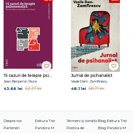
în lumina străluci-toare a obiectului idealizat.
Christopher Bollas
Cuprins
Introducere
1. Narcisicul
2. Borderline
3. Maniaco‑depresivul
15 cazuri de terapie psihosomatică
Jurnal de psihanalist
Discuție cu
Sacha Bollas, doctor în psihologie
Jean Benjamin Stora
Vasile Dem. Zamfirescu
Mulțumiri
62.37 lei
68.71 lei
43.66 lei
48.1 lei
Despre autor
Despre noi
Editura Trei
Termeni și condiții
Blog Editura Trei
Parteneri
Pandora M
Politica de
Blog Pandora M