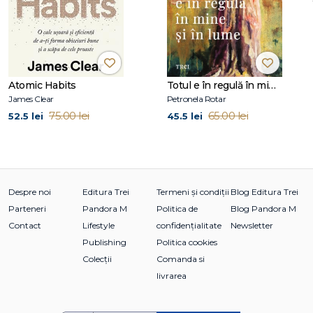
Atomic Habits
Totul e în regulă în mine și în lume
James Clear
Petronela Rotar
75.00 lei
65.00 lei
52.5 lei
45.5 lei
Despre noi
Editura Trei
Termeni și condiții
Blog Editura Trei
Parteneri
Pandora M
Politica de
Blog Pandora M
Contact
Lifestyle
confidențialitate
Newsletter
Publishing
Politica cookies
Colecții
Comanda si
livrarea