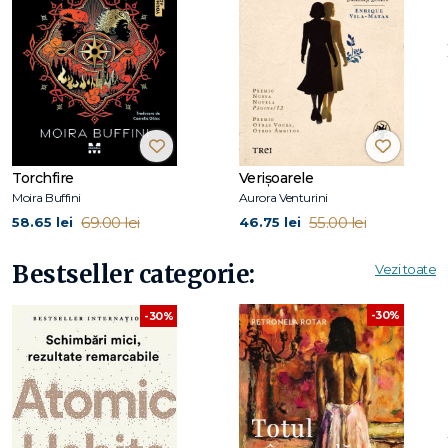
la Unitatea de Cercetări pentru Genetică şi Îmbătrânire de
la Spitalul General Massachusetts. Ca şef al Proiectului
Genomului pentru Alzheimer, dr. Tanzi a participat la
descoperirea genelor bolii Alzheimer.
Torchfire
Verișoarele
Moira Buffini
Aurora Venturini
69.00 lei
55.00 lei
58.65 lei
46.75 lei
Bestseller categorie:
Vezi toate
-30%
-30%