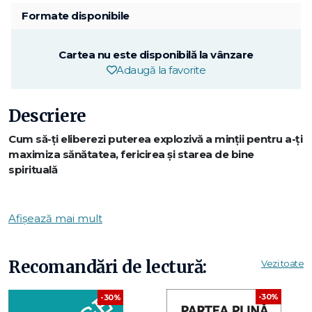
Formate disponibile
Cartea nu este disponibilă la vânzare
Adaugă la favorite
Descriere
Cum să-ţi eliberezi puterea explozivă a minţii pentru a-ţi
maximiza sănătatea, fericirea şi starea de bine
spirituală
„O carte şocantă… citiţi-o cu atenţie şi procesaţi-o cu
noul vostru supercreier."
Afișează mai mult
Dr. Wayne W. Dyer
În contrast cu „creierul standard", care îndeplineşte sarcinile
Recomandări de lectură:
Vezi toate
de zi cu zi, Chopra şi Tanzi propun ca, printr-o creştere a
conştiinţei de sine şi a intenţiei conştiente, creierul să fie
-30%
-30%
învăţat să-şi depăşească limitele actuale. Combinând