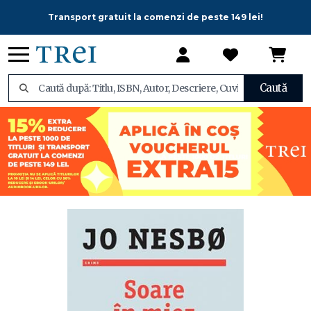
Transport gratuit la comenzi de peste 149 lei!
Caută