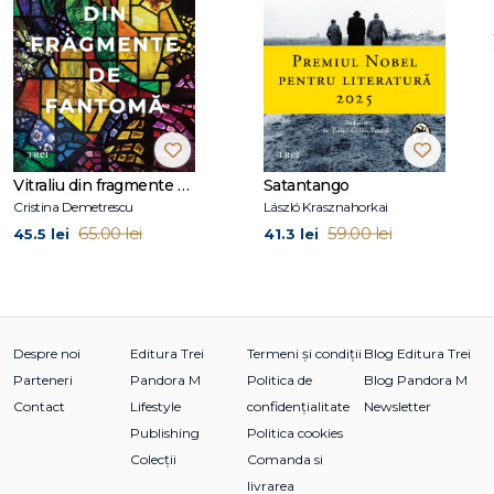
Romanul său
Hodejegerne
a stat la baza filmului
Vânătorii
de capete
, lansat în 2011.
De același autor, la Editura Trei au mai apărut romanele
Fiul, Liliacul
și
Sânge pe zăpadă.
Vitraliu din fragmente de fantomă
Satantango
Cristina Demetrescu
László Krasznahorkai
65.00 lei
59.00 lei
45.5 lei
41.3 lei
Despre noi
Editura Trei
Termeni și condiții
Blog Editura Trei
Parteneri
Pandora M
Politica de
Blog Pandora M
Contact
Lifestyle
confidențialitate
Newsletter
Publishing
Politica cookies
Colecții
Comanda si
livrarea