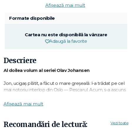
Afișează mai mult
Formate disponibile
Cartea nu este disponibilă la vânzare
Adaugă la favorite
Descriere
Al doilea volum al seriei Olav Johansen
Jon, ucigaș plătit, a făcut o mare greșeală: l-a trădat pe cel
mai notoriu interlop din Oslo — Pescarul. Acum, s-a ascuns
de el într-un colț izolat al Norvegiei, sperând să-și găsească
refugiu în sânul unei secte dintr-un oraș de munte atât de
Afișează mai mult
nordic, încât soarele nu apune niciodată.
Adăpostit într-o cabană în sălbăticie, Jon primește ajutor de
Recomandări de lectură:
Vezi toate
la Lea, o mamă greu încercată, și de la Knut, tânărul ei fiu.